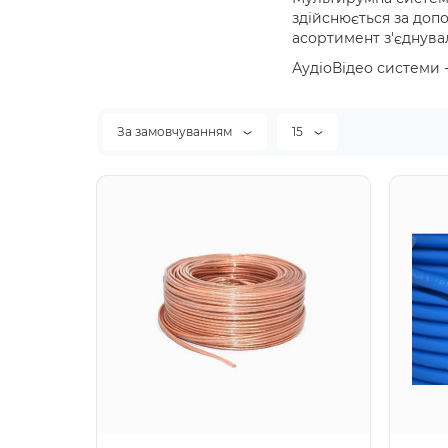
здійснюється за доп
асортимент з'єднува
АудіоВідео системи 
За замовчуванням
15