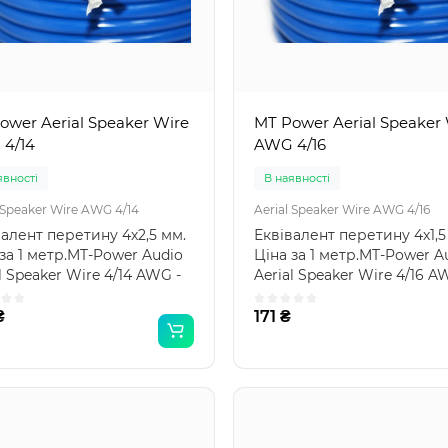
ower Aerial Speaker Wire
MT Power Aerial Speaker
4/14
AWG 4/16
явності
В наявності
 Speaker Wire AWG 4/14
Aerial Speaker Wire AWG 4/16
валент перетину 4х2,5 мм.
Еквівалент перетину 4х1,5
за 1 метр.MT-Power Audio
Ціна за 1 метр.MT-Power A
l Speaker Wire 4/14 AWG -
Aerial Speaker Wire 4/16 A
ични..
акустични..
₴
171 ₴