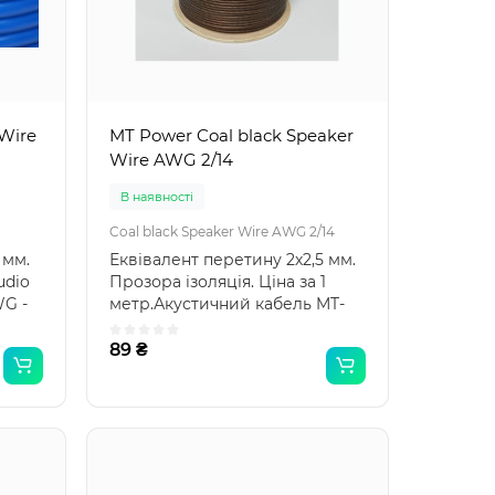
 Wire
MT Power Coal black Speaker
Wire AWG 2/14
В наявності
Coal black Speaker Wire AWG 2/14
 мм.
Еквівалент перетину 2х2,5 мм.
udio
Прозора ізоляція. Ціна за 1
WG -
метр.Акустичний кабель MT-
Power Coal black..
89 ₴