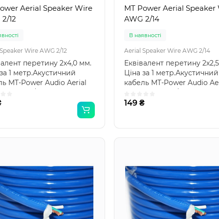
ower Aerial Speaker Wire
MT Power Aerial Speaker
2/12
AWG 2/14
явності
В наявності
 Speaker Wire AWG 2/12
Aerial Speaker Wire AWG 2/14
валент перетину 2х4,0 мм.
Еквівалент перетину 2х2,5
 за 1 метр.Акустичний
Ціна за 1 метр.Акустичний
ь MT-Power Audio Aerial
кабель MT-Power Audio Aer
er Wire 2/..
Speaker Wire 2/..
₴
149 ₴