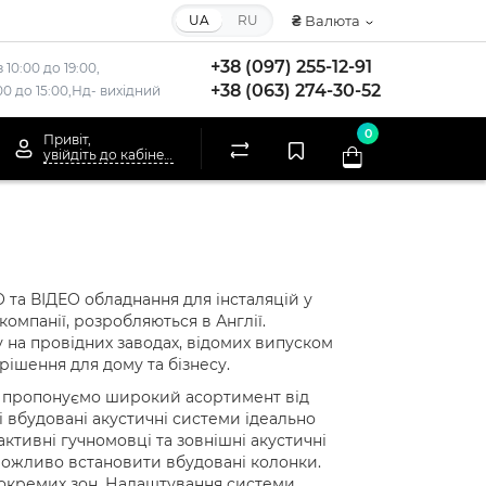
UA
RU
₴
Валюта
+38 (097) 255-12-91
 10:00 до 19:00,
+38 (063) 274-30-52
:00 до 15:00,Нд- вихідний
0
Привіт,
увійдіть до кабінету
 та ВІДЕО обладнання для інсталяцій у
омпанії, розробляються в Англії.
 на провідних заводах, відомих випуском
рішення для дому та бізнесу.
Ми пропонуємо широкий асортимент від
і вбудовані акустичні системи ідеально
активні гучномовці та зовнішні акустичні
еможливо встановити вбудовані колонки.
 окремих зон. Налаштування системи