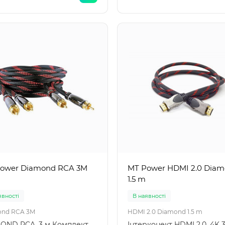
ower Diamond RCA 3M
MT Power HDMI 2.0 Dia
1.5 m
явності
В наявності
ond RCA 3M
HDMI 2.0 Diamond 1.5 m
OND RCA, 3 м Комплект
Інтерконект HDMI 2.0, 4K 3