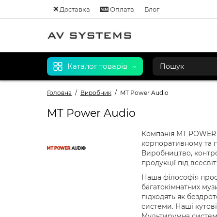
Доставка
Оплата
Блог
Каталог товарів
Головна
Виробник
MT Power Audio
MT Power Audio
Компанія MT POWER A
корпоративному та пр
Виробництво, контро
продукції під всесві
Наша філософія прос
багатокімнатних муз
підходять як бездрот
системи. Наші кутов
Мультирумна система