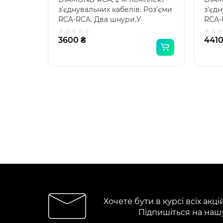
з'єднувальних кабелів. Роз'єми
з'єдн
RCA-RCA. Два шнури.У
RCA-
міжблочному кабелі коа..
міжб
3600 ₴
4410
Хочете бути в курсі всіх акці
Підпишіться на наш