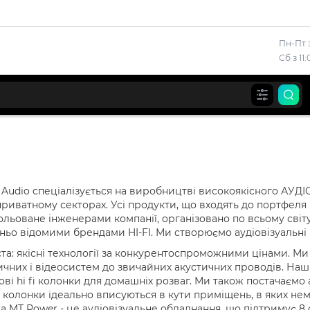
Пн-Пт з
Сб з 11
udio спеціалізується на виробництві високоякісного АУДІО
иватному секторах. Усі продукти, що входять до портфеля к
льоване інженерами компанії, організовано по всьому світу
тньо відомими брендами HI-FI. Ми створюємо аудіовізуальні 
та: якісні технології за конкурентоспроможними цінами. 
ичних і відеосистем до звичайних акустичних проводів. Наш
ові hi fi колонки для домашніх розваг. Ми також постачаємо 
і колонки ідеально вписуються в кути приміщень, в яких н
 MT Power - це аудіовізуальне обладнання, що підтримує 8