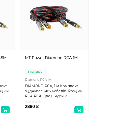
.5M
MT Power Diamond RCA 1M
В наявності
Diamond RCA 1M
лект
DIAMOND RCA, 1 м Комплект
з'єми
з'єднувальних кабелів. Роз'єми
RCA-RCA. Два шнури.У
міжблочному кабелі коа..
2880 ₴