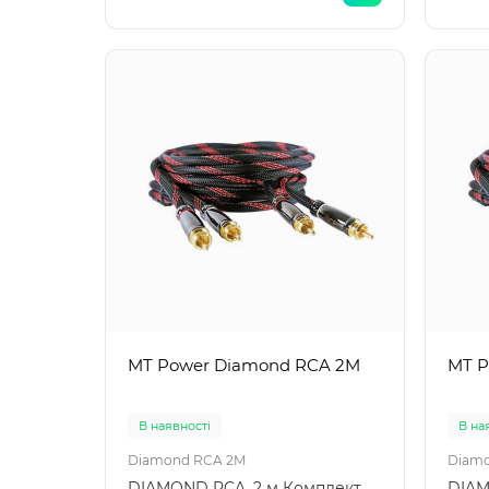
MT Power Diamond RCA 2M
MT P
В наявності
В на
Diamond RCA 2M
Diam
DIAMOND RCA, 2 м Комплект
DIAM