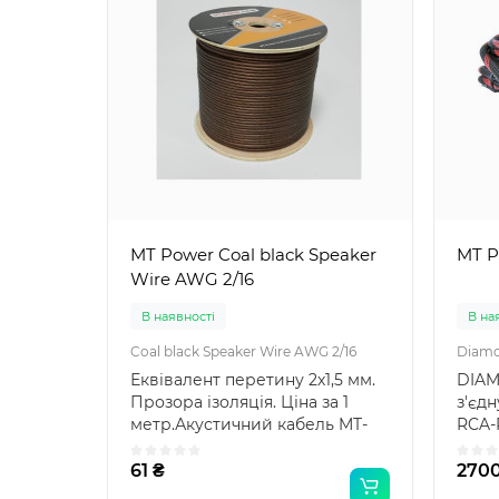
MT Power Coal black Speaker
MT P
Wire AWG 2/16
В наявності
В на
Coal black Speaker Wire AWG 2/16
Diamo
Еквівалент перетину 2х1,5 мм.
DIAM
Прозора ізоляція. Ціна за 1
з'єдн
метр.Акустичний кабель MT-
RCA-
Power Coal black..
міжбл
61 ₴
2700