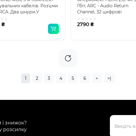
увальних кабелів. Роз'єми
Гбіт, ARC - Audio Return
RCA. Два шнури.У
Channel, 32 цифрові
лочному кабелі коа..
аудіоканали, Високошвид.
 ₴
2790 ₴
1
2
3
4
5
6
>
>|
й і знижок?
у розсилку