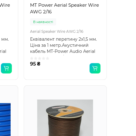
 Wire
MT Power Aerial Speaker Wire
AWG 2/16
В наявності
Aerial Speaker Wire AWG 2/16
 мм.
Еквівалент перетину 2х1,5 мм.
Ціна за 1 метр.Акустичний
ial
кабель MT-Power Audio Aerial
Speaker Wire 2/..
95 ₴