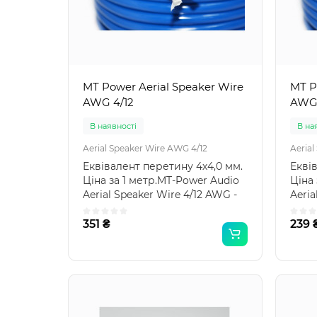
MT Power Aerial Speaker Wire
MT P
AWG 4/12
AWG 
В наявності
В на
Aerial Speaker Wire AWG 4/12
Aerial
Еквівалент перетину 4х4,0 мм.
Екві
Ціна за 1 метр.MT-Power Audio
Ціна 
Aerial Speaker Wire 4/12 AWG -
Aeria
акустични..
акуст
351 ₴
239 