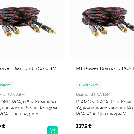
ower Diamond RCA 0.8M
MT Power Diamond RCA 1
явності
В наявності
nd RCA 0.8M
Diamond RCA 1.5M
OND RCA, 0,8 м Комплект
DIAMOND RCA, 1.5 м Комп
увальних кабелів. Роз'єми
з'єднувальних кабелів. Ро
RCA. Два шнури.У
RCA-RCA. Два шнури.У
очному кабелі к..
міжблочному кабелі к..
 ₴
3375 ₴