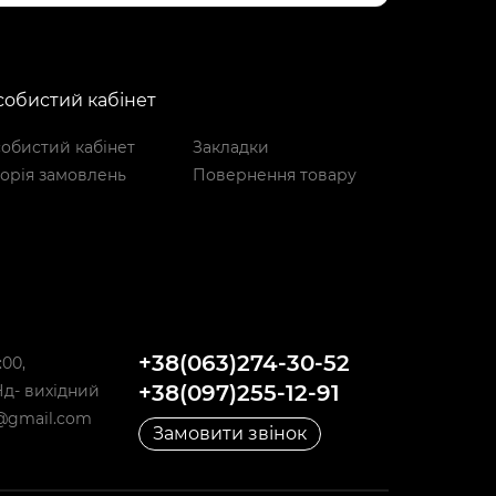
обистий кабінет
обистий кабінет
Закладки
торія замовлень
Повернення товару
+38(063)274-30-52
:00,
+38(097)255-12-91
,Нд- вихідний
@gmail.com
Замовити звінок