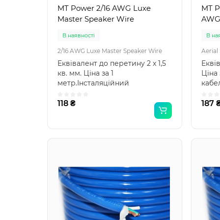
MT Power 2/16 AWG Luxe
MT P
Master Speaker Wire
AWG 
В наявності
В на
2/16 AWG Luxe Master Speaker Wire
Aerial
Еквівалент до перетину 2 x 1,5
Екві
кв. мм. Ціна за 1
Ціна
метр.Інсталяційний
кабел
акустичний кабель MT-Power
Speak
Luxe ..
118 ₴
187 