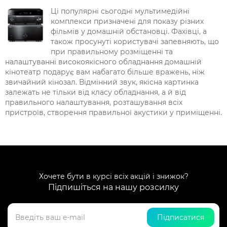
Ці популярні сьогодні мультимедійні
комплекси призначені для показу різних
фільмів у домашній обстановці. Фахівці, а
також просунуті користувачі запевняють, що
при правильному розміщенні та
налаштуванні високоякісного обладнання домашній
кінотеатр подарує вам набагато більше вражень, ніж
звичайний кінозал. Відмінний звук, якісна картинка
залежать не тільки від класу обладнання, а й від
правильного налаштування, розташування всіх
пристроїв, створення правильної акустики у приміщенні.
Хочете бути в курсі всіх акцій і знижок?
Підпишіться на нашу розсилку
Підписатися