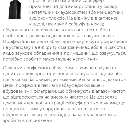
Професійний пасивний сабвуфер
призначений для використання у складі
інсталяційних аудіосистем або концертних
аудіокомплексів. На відміну від активної
моделі, пасивний сабвуфер немає
вбудованого підсилювача потужності, тобто його
необхідно підключати до зовнішнього підсилювача.
Професійні пасивні сабвуфери можуть бути розраховані
на установку на відкритих майданчиках, або в нішах стін,
якщо звукове обладнання в приміщенні, що озвучується,
потрібно зробити максимально непомітним.
Оскільки професійні сабвуфери зазвичай озвучують
досить великі простори, вони оснащуються одним або
декількома басовими динаміками збільшеного діаметра.
Деякі професійні пасивні сабвуфери оснащені
вбудованими фільтрами, що обмежують діапазон частот,
що відтворюються на високих частотах. Це дозволяє
домогтися кращої інтеграції сабвуфера з колонками, що
працюють з ним у парі, однак у разі відсутності
вбудованих фільтрів необхідне налаштування можна
зробити в підсилювачі.