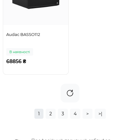
Audac BASSO112
В наявності
68856 ₴
1
2
3
4
>
>|