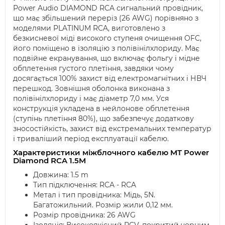
Power Audio DIAMOND RCA сигнальний провідник,
що має збільшений переріз (26 AWG) порівняно з
моделями PLATINUM RCA, виготовлено з
безкисневої міді високого ступеня очищення OFC,
його поміщено в ізоляцію з полівінілхлориду. Має
подвійне екранування, що включає фольгу і мідне
обплетення густого плетіння, завдяки чому
досягається 100% захист від електромагнітних і НВЧ
перешкод. Зовнішня оболонка виконана з
полівінілхлориду і має діаметр 7,0 мм. Уся
конструкція укладена в нейлонове обплетення
(ступінь плетіння 80%), що забезпечує додаткову
зносостійкість, захист від екстремальних температур
і триваліший період експлуатації кабелю.
Характеристики міжблочного кабелю MT Power
Diamond RCA 1.5M
Довжина: 1.5 m
Тип підключення: RCA - RCA
Метал і тип провідника: Мідь, 5N.
Багатожильний. Розмір жили 0,12 мм.
Розмір провідника: 26 AWG