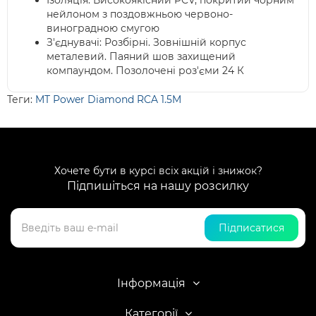
Ізоляція: Високоякісний PCV, покритий чорним
нейлоном з поздовжньою червоно-
виноградною смугою
З'єднувачі: Розбірні. Зовнішній корпус
металевий. Паяний шов захищений
компаундом. Позолочені роз'єми 24 К
Теги:
MT Power Diamond RCA 1.5M
Хочете бути в курсі всіх акцій і знижок?
Підпишіться на нашу розсилку
Підписатися
Інформація
Категорії