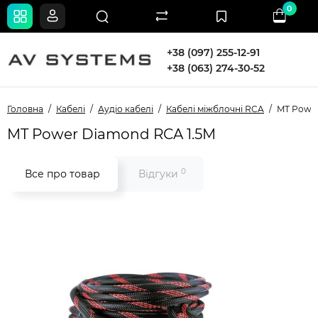
0
+38 (097) 255-12-91
+38 (063) 274-30-52
Головна
Кабелі
Аудіо кабелі
Кабелі міжблочні RCA
MT Power
MT Power Diamond RCA 1.5M
0
Все про товар
Відгуки