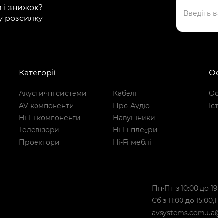
й і знижок?
у розсилку
Категорії
Ос
Акустичні системи
Кабелі
Ос
AV компоненти
Про-Аудіо
Іс
Hi-Fi компоненти
Навушники
Телевізори
Hi-Fi плеєри
Проектори
Hi-Fi меблі
Пн-Пт з 10:00 до 19
Сб з 11:00 до 15:00
avsystems.com.ua