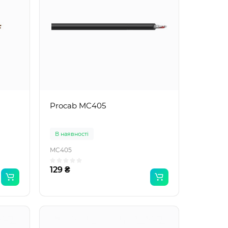
Procab MC405
В наявності
MC405
129 ₴