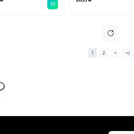
1
2
>
>|