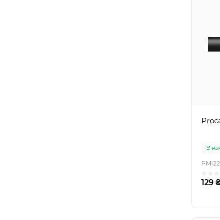
Proc
В на
PMI22
129 