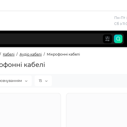
Пн-Пт з
Сб з 11
Кабелі
Аудіо кабелі
Мікрофонні кабелі
офонні кабелі
мовчуванням
15