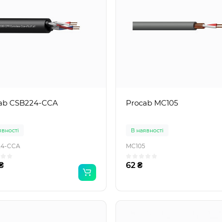
ab CSB224-CCA
Procab MC105
явності
В наявності
24-CCA
MC105
₴
62 ₴