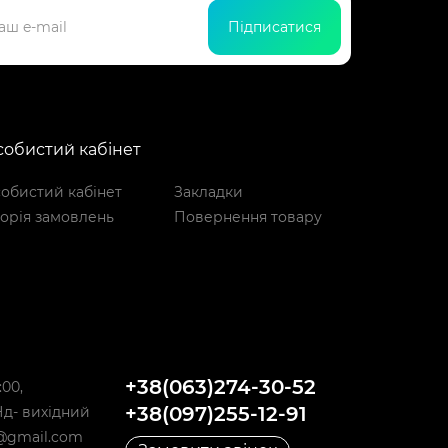
Підписатися
обистий кабінет
обистий кабінет
Закладки
торія замовлень
Повернення товару
+38(063)274-30-52
:00,
+38(097)255-12-91
,Нд- вихідний
@gmail.com