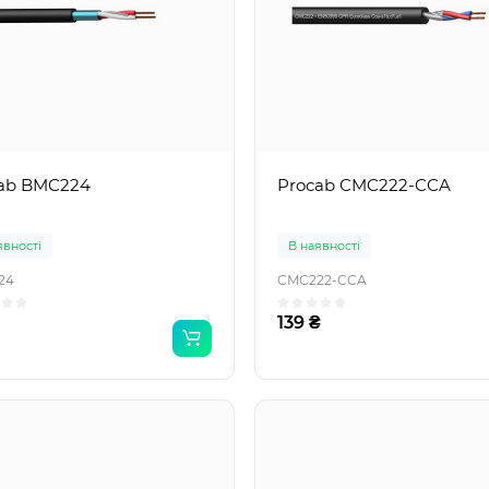
ab BMC224
Procab CMC222-CCA
явності
В наявності
24
CMC222-CCA
139 ₴