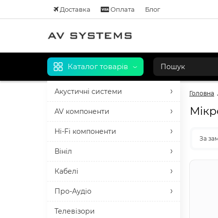
Доставка
Оплата
Блог
Каталог товарів
Акустичні системи
Головна
Мікр
AV компоненти
Hi-Fi компоненти
За за
Вініл
Кабелі
Про-Аудіо
Телевізори