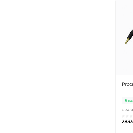
Proc
В на
PRA61
2833