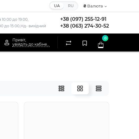
UA
RU
₴
Валюта
+38 (097) 255-12-91
 10:00 до 19:00,
+38 (063) 274-30-52
:00 до 15:00,Нд- вихідний
0
Привіт,
увійдіть до кабінету