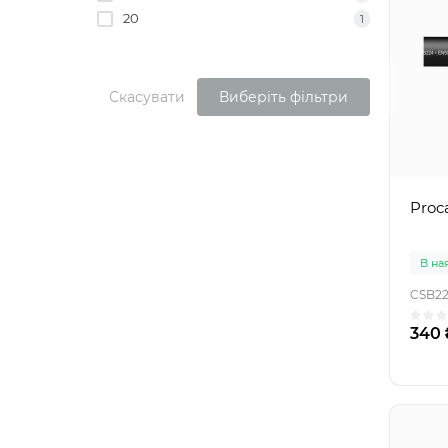
20
1
Скасувати
Виберіть фільтри
Proc
В на
CSB2
340 