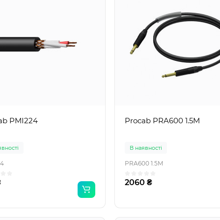
ab PMI224
Procab PRA600 1.5M
явності
В наявності
4
PRA600 1.5M
₴
2060 ₴