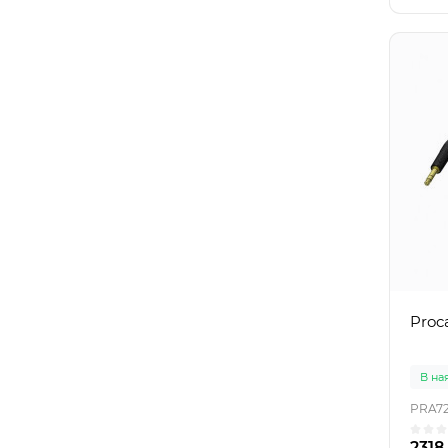
Proc
В на
PRA72
2318