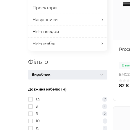
Проектори
Навушники
Hi-Fi плеєри
Hi-Fi меблі
Proc
Фільтр
В на
Виробник
BMC2
82 ₴
Довжина кабелю (м)
1.5
7
3
4
5
2
10
1
15
1