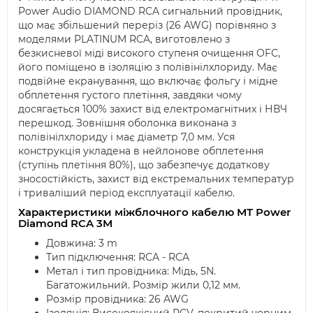
Power Audio DIAMOND RCA сигнальний провідник,
що має збільшений переріз (26 AWG) порівняно з
моделями PLATINUM RCA, виготовлено з
безкисневої міді високого ступеня очищення OFC,
його поміщено в ізоляцію з полівінілхлориду. Має
подвійне екранування, що включає фольгу і мідне
обплетення густого плетіння, завдяки чому
досягається 100% захист від електромагнітних і НВЧ
перешкод. Зовнішня оболонка виконана з
полівінілхлориду і має діаметр 7,0 мм. Уся
конструкція укладена в нейлонове обплетення
(ступінь плетіння 80%), що забезпечує додаткову
зносостійкість, захист від екстремальних температур
і триваліший період експлуатації кабелю.
Характеристики міжблочного кабелю MT Power
Diamond RCA 3M
Довжина: 3 m
Тип підключення: RCA - RCA
Метал і тип провідника: Мідь, 5N.
Багатожильний. Розмір жили 0,12 мм.
Розмір провідника: 26 AWG