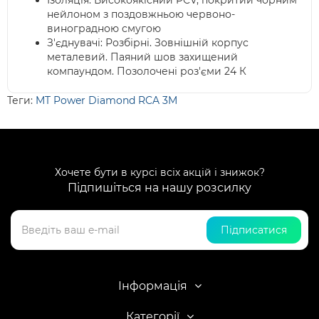
Ізоляція: Високоякісний PCV, покритий чорним
нейлоном з поздовжньою червоно-
виноградною смугою
З'єднувачі: Розбірні. Зовнішній корпус
металевий. Паяний шов захищений
компаундом. Позолочені роз'єми 24 К
Теги:
MT Power Diamond RCA 3M
Хочете бути в курсі всіх акцій і знижок?
Підпишіться на нашу розсилку
Підписатися
Інформація
Категорії