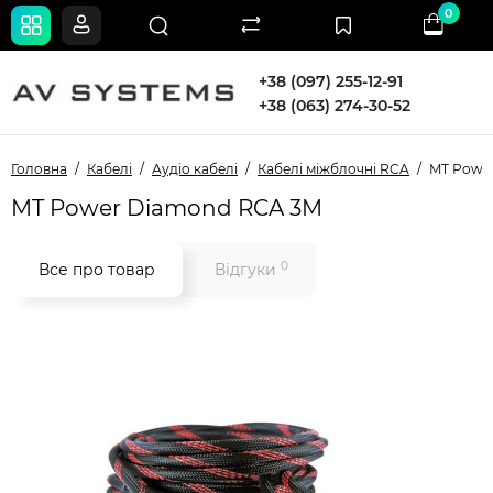
0
+38 (097) 255-12-91
+38 (063) 274-30-52
Головна
Кабелі
Аудіо кабелі
Кабелі міжблочні RCA
MT Powe
MT Power Diamond RCA 3M
0
Все про товар
Відгуки