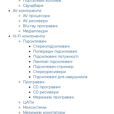
Портативні колонки
Саундбари
AV компоненти
AV процесори
AV ресивери
Blu-ray програвачі
Медіаплеєри
Hi-Fi компоненти
Підсилювачі
Стереопідсилювачі
Попередні підсилювачі
Підсилювачі потужності
Лампові підсилювачі
Підсилювач-стример
Стереоресивери
Підсилювачі для навушників
Програвачі
CD програвачі
CD ресивери
Мережеві програвачі
ЦАПи
Мінісистеми
Мережеві комутатори