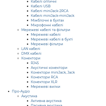
Кабелі оптичні
Кабелі USB
Кабелі miniJack-2RCA
Кабелі miniJack-miniJack
Міжблочні в бухтах
Мікрофонні кабелі
Мережеві кабелі та фільтри
Мережеві кабелі
Мережеві кабелі в бухті
Мережеві фільтри
LAN кабелі
DMX кабелі
Конектори
RJ45
Акустичні конектори
Конектори miniJack, Jack
Конектори RCA
Конектори XLR
Мережеві вилки
Про-Аудіо
Акустика
Активна акустика
Пасивна акустика