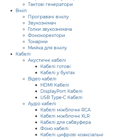
Тактові генератори
Вініл
Програвачі вінілу
Звукознімач
Голки звукознімача
Фонокоректори
Тонарми
Мийка для вінілу
Кабелі
Акустичні кабелі
Кабелі готові
Кабелі у бухтах
Відео кабелі
HDMI Кабелі
DisplayPort Кабелі
USB Type-C Кабелі
Аудіо кабелі
Кабелі міжблочні RCA
Кабелі міжблочні XLR
Кабелі для сабвуфера
Фоно кабелі
Кабелі цифрові коаксіальні