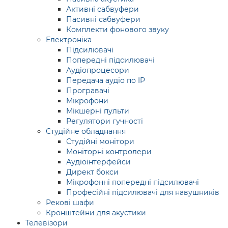
Активні сабвуфери
Пасивні сабвуфери
Комплекти фонового звуку
Електроніка
Підсилювачі
Попередні підсилювачі
Аудіопроцесори
Передача аудіо по IP
Програвачі
Мікрофони
Мікшерні пульти
Регулятори гучності
Студійне обладнання
Студійні монітори
Моніторні контролери
Аудіоінтерфейси
Директ бокси
Мікрофонні попередні підсилювачі
Професійні підсилювачі для навушників
Рекові шафи
Кронштейни для акустики
Телевізори