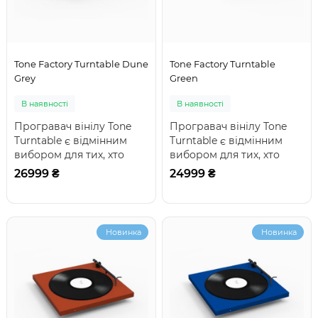
Tone Factory Turntable Dune
Tone Factory Turntable
Grey
Green
В наявності
В наявності
Програвач вінілу Tone
Програвач вінілу Tone
Turntable є відмінним
Turntable є відмінним
вибором для тих, хто
вибором для тих, хто
починає своє
починає своє
26999 ₴
24999 ₴
знайомство зі світом а..
знайомство зі світом а..
Новинка
Новинка