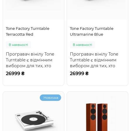
Tone Factory Turntable
Tone Factory Turntable
Terracotta Red
Ultramarine Blue
В наявності
В наявності
Програвач вінілу Tone
Програвач вінілу Tone
Turntable є відмінним
Turntable є відмінним
вибором для тих, хто
вибором для тих, хто
починає своє
починає своє
26999 ₴
26999 ₴
знайомство зі світом а..
знайомство зі світом а..
Новинка