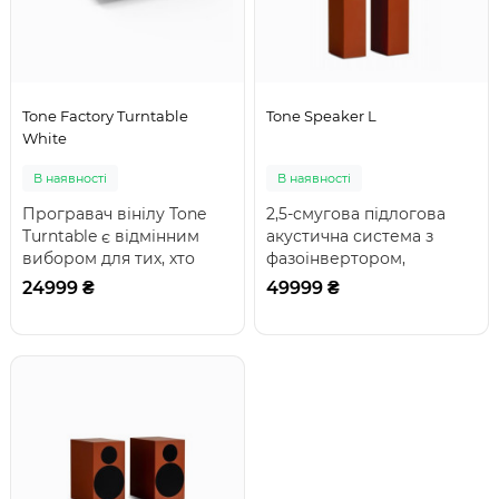
Tone Factory Turntable
Tone Speaker L
White
В наявності
В наявності
Програвач вінілу Tone
2,5-смугова підлогова
Turntable є відмінним
акустична система з
вибором для тих, хто
фазоінвертором,
починає своє
оснащена 25-мм
24999 ₴
49999 ₴
знайомство зі світом а..
шовковим твітером з
неодимо..