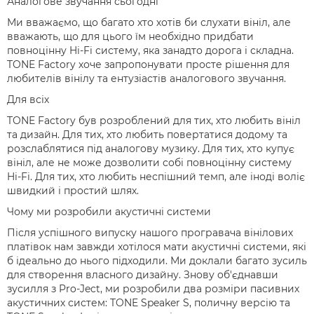
Аналогове звучання сьогодні
Ми вважаємо, що багато хто хотів би слухати вініл, але
вважають, що для цього їм необхідно придбати
повноцінну Hi-Fi систему, яка занадто дорога і складна.
TONE Factory хоче запропонувати просте рішення для
любителів вінілу та ентузіастів аналогового звучання.
Для всіх
TONE Factory був розроблений для тих, хто любить вініл
та дизайн. Для тих, хто любить повертатися додому та
розслаблятися під аналогову музику. Для тих, хто купує
вініл, але не може дозволити собі повноцінну систему
Hi-Fi. Для тих, хто любить неспішний темп, але іноді воліє
швидкий і простий шлях.
Чому ми розробили акустичні системи
Після успішного випуску нашого програвача вінілових
платівок нам завжди хотілося мати акустичні системи, які
б ідеально до нього підходили. Ми доклали багато зусиль
для створення власного дизайну. Знову об'єднавши
зусилля з Pro-Ject, ми розробили два розміри пасивних
акустичних систем: TONE Speaker S, поличну версію та