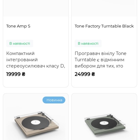
Tone Amp S
Tone Factory Turntable Black
В наявності
В наявності
Компактний
Програвач вінілу Tone
інтегрований
Turntable є відмінним
стереоусилювач класу D,
вибором для тих, хто
з потужністю 2×40 Вт
починає своє
19999 ₴
24999 ₴
(4 Ом), двома RCA-
знайомство зі світом а..
входами, Blue..
Новинка