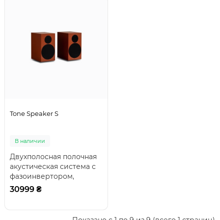
Tone Speaker S
В наличии
Двухполосная полочная
акустическая система с
фазоинвертором,
оснащенная 25-мм
30999 ₴
шелковым твитером с
не..