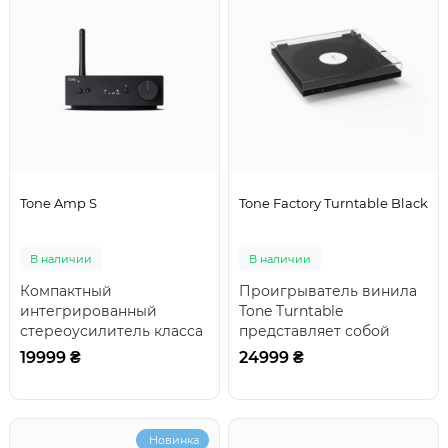
Tone Amp S
Tone Factory Turntable Black
В наличии
В наличии
Компактный
Проигрыватель винила
интегрированный
Tone Turntable
стереоусилитель класса
представляет собой
D, с мощностью 2×40 Вт
отличный выбор для тех,
19999 ₴
24999 ₴
(4 Ом), двумя RCA-
кто начинает свое зна..
входами, ..
Новинка