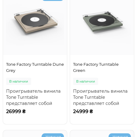
Tone Factory Turntable Dune
Tone Factory Turntable
Grey
Green
В наличии
В наличии
Проигрыватель винила
Проигрыватель винила
Tone Turntable
Tone Turntable
представляет собой
представляет собой
отличный выбор для тех,
отличный выбор для тех,
26999 ₴
24999 ₴
кто начинает свое зна..
кто начинает свое зна..
Новинка
Новинка