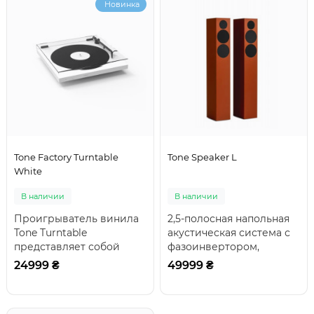
Новинка
Tone Factory Turntable
Tone Speaker L
White
В наличии
В наличии
Проигрыватель винила
2,5-полосная напольная
Tone Turntable
акустическая система с
представляет собой
фазоинвертором,
отличный выбор для тех,
оснащенная 25-мм
24999 ₴
49999 ₴
кто начинает свое зна..
шелковым твитером с н..