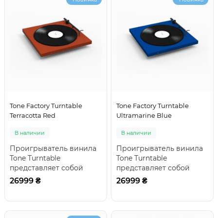
Tone Factory Turntable
Tone Factory Turntable
Terracotta Red
Ultramarine Blue
В наличии
В наличии
Проигрыватель винила
Проигрыватель винила
Tone Turntable
Tone Turntable
представляет собой
представляет собой
отличный выбор для тех,
отличный выбор для тех,
26999 ₴
26999 ₴
кто начинает свое зна..
кто начинает свое зна..