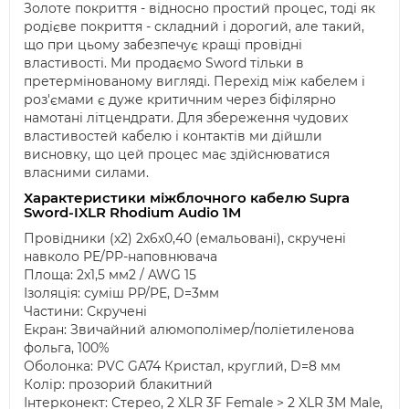
Золоте покриття - відносно простий процес, тоді як
родієве покриття - складний і дорогий, але такий,
що при цьому забезпечує кращі провідні
властивості. Ми продаємо Sword тільки в
претермінованому вигляді. Перехід між кабелем і
роз'ємами є дуже критичним через біфілярно
намотані літцендрати. Для збереження чудових
властивостей кабелю і контактів ми дійшли
висновку, що цей процес має здійснюватися
власними силами.
Характеристики міжблочного кабелю Supra
Sword-IXLR Rhodium Audio 1M
Провідники (x2) 2x6x0,40 (емальовані), скручені
навколо PE/PP-наповнювача
Площа: 2x1,5 мм2 / AWG 15
Ізоляція: суміш PP/PE, D=3мм
Частини: Скручені
Екран: Звичайний алюмополімер/поліетиленова
фольга, 100%
Оболонка: PVC GA74 Кристал, круглий, D=8 мм
Колір: прозорий блакитний
Інтерконект: Стерео, 2 XLR 3F Female > 2 XLR 3M Male,