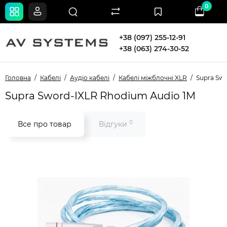
0
+38 (097) 255-12-91
+38 (063) 274-30-52
Головна
Кабелі
Аудіо кабелі
Кабелі міжблочні XLR
Supra Sw
Supra Sword-IXLR Rhodium Audio 1M
0
Все про товар
Відгуки