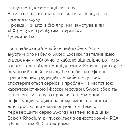
Відсутність деформації сигналу
Відмінна частотна характеристика і відсутність
фазового зсуву.
Провідники Litz із біфілярним намотуванням
XLR-роз'єми з родієвим покриттям
Довжина 1 м.
Наш найкращий міжблочний кабель. Успіх
акустичного кабелю Sword Excalibur запалив ідею
створення міжблочного кабелю відповідно до тієї ж
запатентованої концепції дизайну. Кабель працює як
ідеальний носій сигналу без побічних ефектів,
притаманних традиційним кабелям, у яких
спостерігаються серйозні проблеми з частотною
характеристикою і фазовим зсувом. Sword зберігає
цілісність сигналу за практично незмірних
деформацій завдяки нашому вмінню володіти
електрофізичним компонуванням. Важко
перевершити серію Sword незалежно від ціни.
Версія Rhodium випускається з одностороннім RCA і
з балансним XLR штекерами.