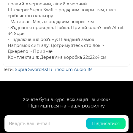
правий = червоний, лівий = чорний
Штекери: Supra Swift з родієвим покриттям, шасі
сріблястого кольору
- Матеріал: Мідь із родієвим покриттям
- З'єднання проводів: Пайка. Припій олов'яний Almit
34 Super
- Підключення роз'єму: Швидкий замок
Напрямок сигналу: Дотримуйтесь стрілок >
Джерело > Приймач
Комплектація: Дерев'яна коробка 22x22x4 см
Теги:
Supra Sword-IXLR Rhodium Audio 1M
Хочете бути в курсі всіх акцій і знижок?
Підпишіться на нашу розсилку
Підписатися