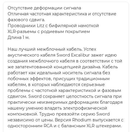
Отсутствие деформации сигнала
Отличная частотная характеристика и отсутствие
фазового сдвига.
Проводники Litz с бифилярной намоткой
XLR-разъемы с родиевым покрытием
Длина 1 м.
Наш лучший межблочный кабель. Успех
акустического кабеля Sword Excalibur зажег идею
создания межблочного кабеля в соответствии с той
же запатентованной концепцией дизайна. Кабель
работает как идеальный носитель сигнала без
побочных эффектов, присущих традиционным
кабелям, в которых наблюдаются серьезные
проблемы с частотной характеристикой и фазовым
сдвигом. Sword сохраняет целостность сигнала при
практически неизмеримых деформациях благодаря
нашему умению владеть электрофизической
компоновкой. Трудно превзойти серию Sword
независимо от цены. Версия Rhodium выпускается с
односторонним RCA и с балансным XLR штекерами.