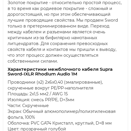
Золотое покрытие - относительно простой процесс,
в то время как родиевое покрытие - сложный и
дорогостоящий, но при этом обеспечивающий
лучшие проводящие свойства. Мы продаем Sword
только в претерминированном виде. Переход
между кабелем и разъемами является очень
критичным из-за бифилярно намотанных
литцендратов. Для сохранения превосходных
свойств кабеля и контактов мы пришли к выводу,
что этот процесс должен осуществляться
собственными силами.
Характеристики межблочного кабеля Supra
Sword-IXLR Rhodium Audio 1M
Проводники (x2) 2x6x0,40 (эмалированные),
скрученные вокруг PE/PP-наполнителя
Площадь: 2x1,5 мм2 / AWG 15
Изоляция: смесь PP/PE, D=3мм
Части: Скрученные
Экран: Обычный алюмополимер/полиэтиленовая
фольга, 100%
Оболочка: PVC GA74 Кристалл, круглый, D=8 мм
Цвет: прозрачный голубой