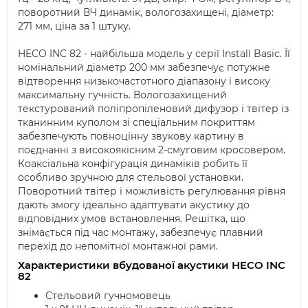
поворотний ВЧ динамік, вологозахищені, діаметр:
271 мм, ціна за 1 штуку.
HECO INC 82 - найбільша модель у серії Install Basic. Її
номінальний діаметр 200 мм забезпечує потужне
відтворення низькочастотного діапазону і високу
максимальну гучність. Вологозахищений
текстурований поліпропіленовий дифузор і твітер із
тканинним куполом зі спеціальним покриттям
забезпечують повноцінну звукову картину в
поєднанні з високоякісним 2-смуговим кросовером.
Коаксіальна конфігурація динаміків робить її
особливо зручною для стельової установки.
Поворотний твітер і можливість регулювання рівня
дають змогу ідеально адаптувати акустику до
відповідних умов встановлення. Решітка, що
знімається під час монтажу, забезпечує плавний
перехід до непомітної монтажної рами.
Характеристики вбудованої акустики HECO INC
82
Стельовий гучномовець