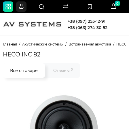
0
+38 (097) 255-12-91
+38 (063) 274-30-52
Главная
Акустические системы
Встраиваемая акустика
HECO 
HECO INC 82
0
Все о товаре
Отзывы