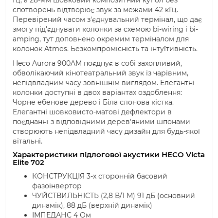
Гц, а 28-мм шовковий композитний купол без
спотворень відтворює звук за межами 42 кГц.
Перевірений часом з'єднувальний термінал, що дає
змогу під'єднувати колонки за схемою bi-wiring і bi-
amping, тут доповнено окремим терміналом для
колонок Atmos. Безкомпромісність та інтуїтивність.
Heco Aurora 900AM поєднує в собі захопливий,
обволікаючий кінотеатральний звук із чарівним,
непідвладним часу зовнішнім виглядом. Елегантні
колонки доступні в двох варіантах оздоблення:
Чорне ебенове дерево і Біла слонова кістка.
Елегантні шовковисто-матові дефлектори в
поєднанні з відповідними дерев'яними шпонами
створюють непідвладний часу дизайн для будь-якої
вітальні.
Характеристики підлогової акустики HECO Victa
Elite 702
КОНСТРУКЦІЯ 3-х сторонній басовий
фазоінвертор
ЧУЙСТВИЛЬНІСТЬ (2,8 В/1 М) 91 дБ (основний
динамік), 88 дБ (верхній динамік)
ІМПЕДАНС 4 Ом