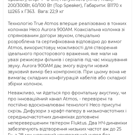
200/300Вт, 60/100 Вт (Top Speaker), Габарити: В1170 x
Ш265 x Г363. Вага: 22,9 кг
Технологію True Atmos вперше реалізовано в тонких
колонках Heco Aurora 900AM. Коаксіальна колонка зі
спрямованим догори звуком, спеціально
розроблена та сертифікована відповідно до вимог
Atmos, використовує можливості для створення
ідеального просторового враження, яке мали на
увазі режисери фільмів і серіалів під час мікшування
звуку. Aurora 900AM дає змогу відчути новий
звуковий вимір без компромісів. При цьому вона не
вимагає складних конфігурацій кабелів або складної
збірки колонок.
Неважливо, чи йдеться про фронтальну акустику, чи
про інноваційний канал Atmos, - перевірені та
постійно вдосконалювані технології Heco присутні
скрізь. Дифузори з крафт-паперу в низькочастотних і
середньочастотних динаміках доповнені
неперевершеним твітером Fluktus. Два НЧ-динаміки
забезпечують відтворення низьких частот аж до 25