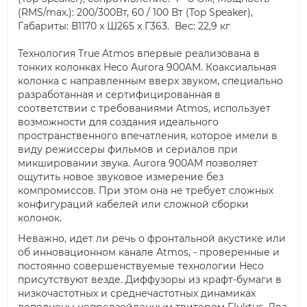
(RMS/max.): 200/300Вт, 60 / 100 Вт (Top Speaker),
Габариты: В1170 x Ш265 x Г363. Вес: 22,9 кг
Технология True Atmos впервые реализована в
тонких колонках Heco Aurora 900AM. Коаксиальная
колонка с направленным вверх звуком, специально
разработанная и сертифицированная в
соответствии с требованиями Atmos, использует
возможности для создания идеального
пространственного впечатления, которое имели в
виду режиссеры фильмов и сериалов при
микшировании звука. Aurora 900AM позволяет
ощутить новое звуковое измерение без
компромиссов. При этом она не требует сложных
конфигураций кабелей или сложной сборки
колонок.
Неважно, идет ли речь о фронтальной акустике или
об инновационном канале Atmos, - проверенные и
постоянно совершенствуемые технологии Heco
присутствуют везде. Диффузоры из крафт-бумаги в
низкочастотных и среднечастотных динамиках