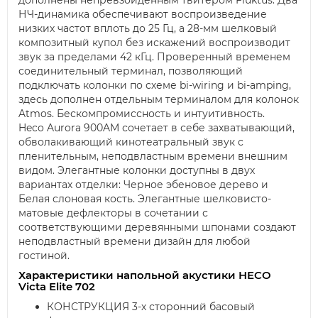
дополнены непревзойденным твитером Fluktus. Два
НЧ-динамика обеспечивают воспроизведение
низких частот вплоть до 25 Гц, а 28-мм шелковый
композитный купол без искажений воспроизводит
звук за пределами 42 кГц. Проверенный временем
соединительный терминал, позволяющий
подключать колонки по схеме bi-wiring и bi-amping,
здесь дополнен отдельным терминалом для колонок
Atmos. Бескомпромиссность и интуитивность.
Heco Aurora 900AM сочетает в себе захватывающий,
обволакивающий кинотеатральный звук с
пленительным, неподвластным времени внешним
видом. Элегантные колонки доступны в двух
вариантах отделки: Черное эбеновое дерево и
Белая слоновая кость. Элегантные шелковисто-
матовые дефлекторы в сочетании с
соответствующими деревянными шпонами создают
неподвластный времени дизайн для любой
гостиной.
Характеристики напольной акустики HECO
Victa Elite 702
КОНСТРУКЦИЯ 3-х сторонний басовый