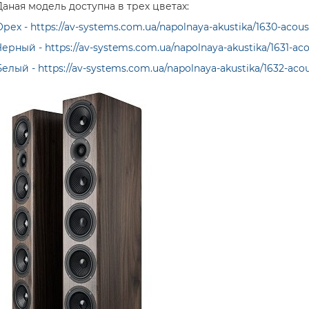
Даная модель доступна в трех цветах:
рех - https://av-systems.com.ua/napolnaya-akustika/1630-acou
ерный - https://av-systems.com.ua/napolnaya-akustika/1631-ac
елый - https://av-systems.com.ua/napolnaya-akustika/1632-aco