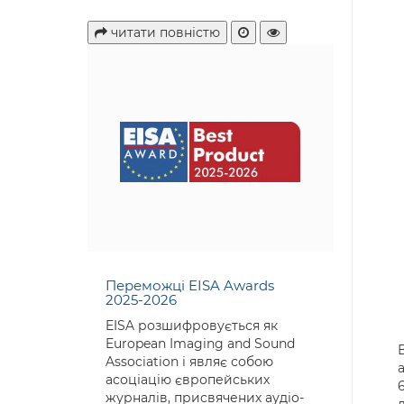
читати повністю
Переможці EISA Awards
2025-2026
EISA розшифровується як
European Imaging and Sound
Association і являє собою
асоціацію європейських
журналів, присвячених аудіо-