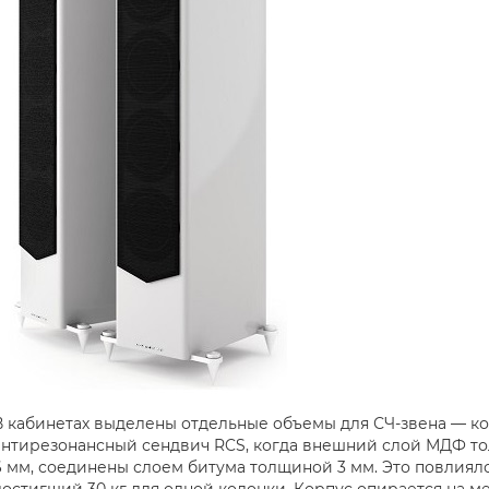
В кабинетах выделены отдельные объемы для СЧ-звена — ко
антирезонансный сендвич RCS, когда внешний слой МДФ т
6 мм, соединены слоем битума толщиной 3 мм. Это повлиял
достигший 30 кг для одной колонки. Корпус опирается на 