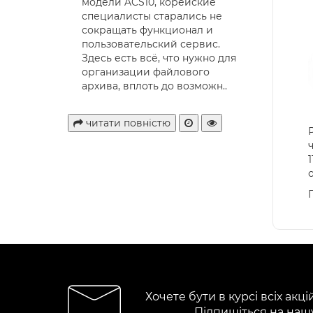
модели ACS10, корейские
специалисты старались не
сокращать функционал и
пользовательский сервис.
Здесь есть всё, что нужно для
организации файлового
архива, вплоть до возможн..
читати повністю
Хочете бути в курсі всіх акці
Підпишіться на наш