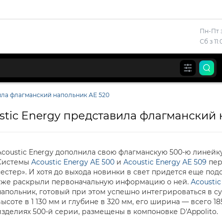
Пн-Пт з
Сб з 11
ила флагманский напольник AE 520
stic Energy представила флагманский 
Acoustic Energy дополнила свою флагманскую 500-ю линей
Системы
Acoustic Energy AE 500
и
Acoustic Energy AE 509
пер
сестер». И хотя до выхода новинки в свет придется еще п
уже раскрыли первоначальную информацию о ней.
Acoustic
напольник, готовый при этом успешно интегрироваться в 
высоте в 1 130 мм и глубине в 320 мм, его ширина — всего 1
изделиях 500-й серии, размещены в компоновке D'Appolito.