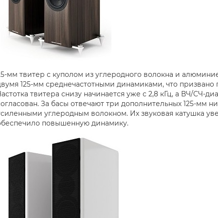
25-мм твитер с куполом из углеродного волокна и алюмин
двумя 125-мм среднечастотными динамиками, что призвано 
Частотка твитера снизу начинается уже с 2,8 кГц, а ВЧ/СЧ-ди
согласован. За басы отвечают три дополнительных 125-мм н
усиленными углеродным волокном. Их звуковая катушка уве
обеспечило повышенную динамику.