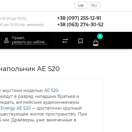
UA
RU
+38 (097) 255-12-91
 10:00 до 19:00,
+38 (063) 274-30-52
:00 до 15:00,Нд- вихідний
0
Привіт,
увійдіть до кабінету
напольник AE 520
ку акустики моделью
AE 520
.
ейдут в разряд «младших братьев и
одождать, английские аудиоинженеры
 Energy AE 520
— достаточно крупный
существующее жилое пространство. При
85 мм. Драйверы, уже замеченные в