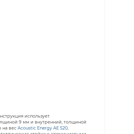
нструкция использует
олщиной 9 мм и внутренний, толщиной
о на вес
Acoustic Energy AE 520
,
металлические стойки с алюминиевыми