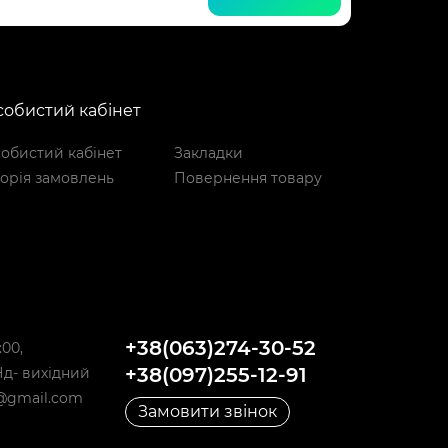
обистий кабінет
обистий кабінет
Закладки
торія замовлень
Повернення товару
+38(063)274-30-52
:00,
+38(097)255-12-91
,Нд- вихідний
@gmail.com
Замовити звінок