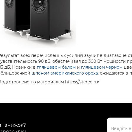
Результат всех перечисленных усилий звучит в диапазоне от 
чувствительность 90 дБ, обеспечивая до 300 Вт мощности п
113 дБ. Новинки в
глянцевом белом
и
глянцевом черном
цве
облицованной
шпоном американского ореха
, ожидаются в 
Подготовлено по материалам https://stereo.ru/
й і знижок?
у розсилку