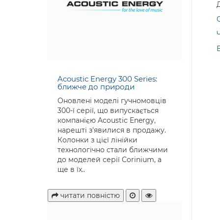
О
Ч
Б
Acoustic Energy 300 Series:
ближче до природи
Оновлені моделі гучномовців
300-ї серії, що випускається
компанією Acoustic Energy,
нарешті з'явилися в продажу.
Колонки з цієї лінійки
технологічно стали ближчими
до моделей серії Corinium, а
ще в їх..
читати повністю