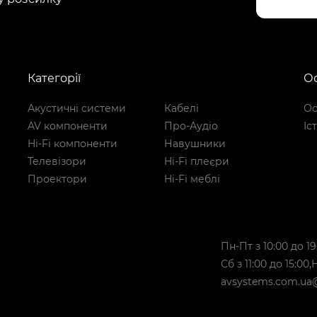
Категорії
Ос
Акустичні системи
Кабелі
Ос
AV компоненти
Про-Аудіо
Іс
Hi-Fi компоненти
Навушники
Телевізори
Hi-Fi плеєри
Проектори
Hi-Fi меблі
Пн-Пт з 10:00 до 19
Сб з 11:00 до 15:00
avsystems.com.ua