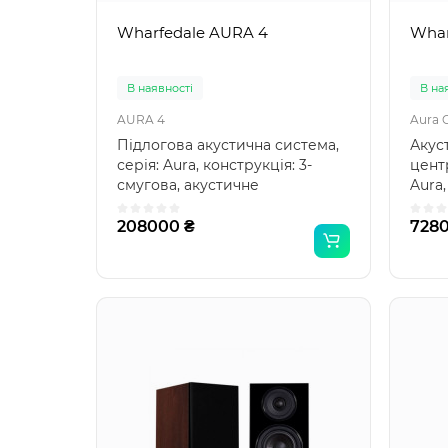
Wharfedale AURA 4
Whar
В наявності
В на
AURA 4
Aura 
Підлогова акустична система,
Акус
серія: Aura, конструкція: 3-
центр
смугова, акустичне
Aura,
оформлення: фазоінвертор..
акус
208000 ₴
7280