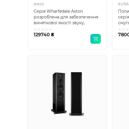
Aston
AURA 
Серія Wharfedale Aston
Поли
розроблена для забезпечення
серія
виняткової якості звуку,
смуг
поєднуючи передові техно..
офор
129740 ₴
780