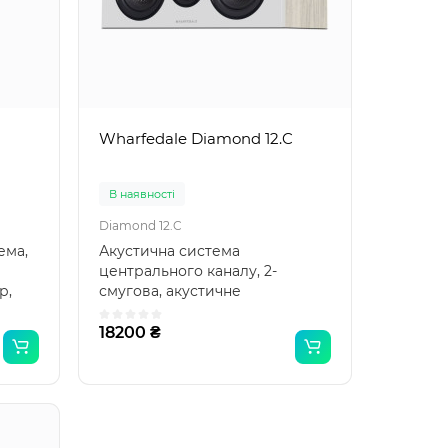
Wharfedale Diamond 12.C
В наявності
Diamond 12.C
ема,
Акустична система
центрального каналу, 2-
р,
смугова, акустичне
оформлення: закрита система,
серія: Diam..
18200 ₴