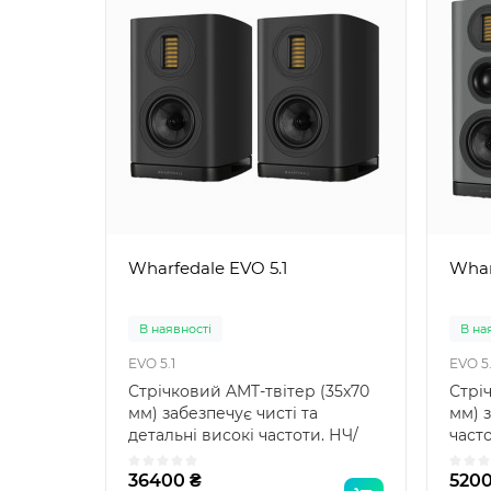
Wharfedale EVO 5.1
Whar
В наявності
В на
EVO 5.1
EVO 5
Стрічковий AMT-твітер (35x70
Стрі
мм) забезпечує чисті та
мм) з
детальні високі частоти. НЧ/
част
СЧ-динамік (130 мм)..
динам
36400 ₴
5200