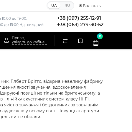
UA
RU
₴
Валюта
+38 (097) 255-12-91
 10:00 до 19:00,
+38 (063) 274-30-52
:00 до 15:00,Нд- вихідний
0
Привіт,
увійдіть до кабінету
овник, Гілберт Бріггс, відкрив невелику фабрику
пшення якості звучання, вдосконалення
дируючі позиції не тільки на британському, а
- лінійку акустичних систем класу Hi-Fi,
а якістю звучання і бездоганних за зовнішнім
удіофілів у всьому світі. Покупці апаратури
дель ви не обрали.