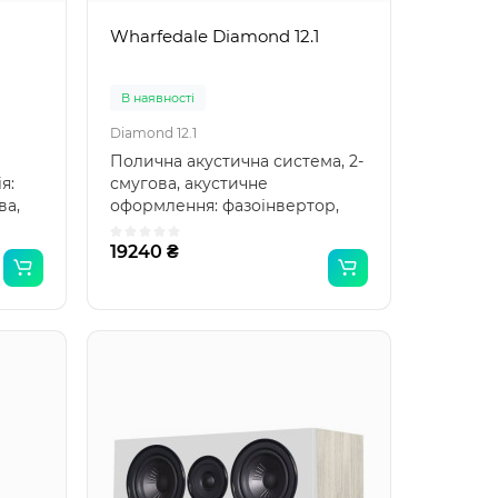
Wharfedale Diamond 12.1
В наявності
Diamond 12.1
Полична акустична система, 2-
я:
смугова, акустичне
ва,
оформлення: фазоінвертор,
..
серія: Diamond 12, потужні..
19240 ₴