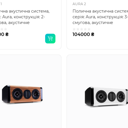
1
AURA 2
чна акустична система,
Полична акустична систе
: Aura, конструкція: 2-
серія: Aura, конструкція: 3
ова, акустичне
смугова, акустичне
млення: фазоінвертор, ..
оформлення: фазоінвертор,
00 ₴
104000 ₴