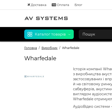
Доставка
Оплата
Блог
Каталог товарів
Головна
Виробник
Wharfedale
Wharfedale
Історія компанії Wha
з виробництва акуст
застосовуваних і впр
й на світовому ринку
сабвуферів, акустики
виглядом аудіосисте
Wharfedale отримуют
АудіоВідео системи 