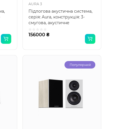
AURA 3
ма,
Підлогова акустична система,
-
серія: Aura, конструкція: 3-
смугова, акустичне
 ..
оформлення: фазоінвертор..
156000 ₴
Популярний