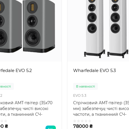
fedale EVO 5.2
Wharfedale EVO 5.3
явності
В наявності
.2
EVO 5.3
чковий AMT-твітер (35x70
Стрічковий AMT-твітер (3
абезпечує чисті високі
мм) забезпечує чисті висо
оти, а тканинний СЧ-
частоти, а тканинний СЧ-
ік (50 мм) - т..
динамік (50 мм) - т..
0 ₴
78000 ₴