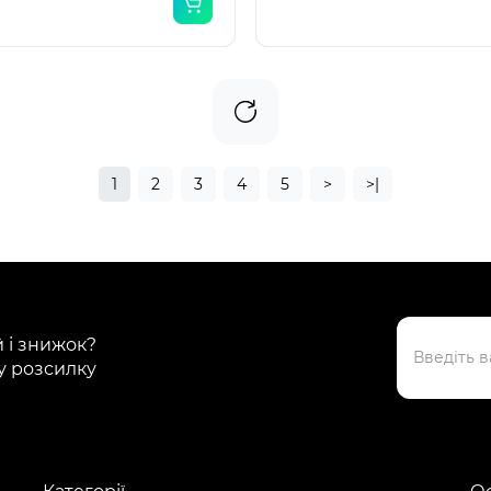
1
2
3
4
5
>
>|
й і знижок?
у розсилку