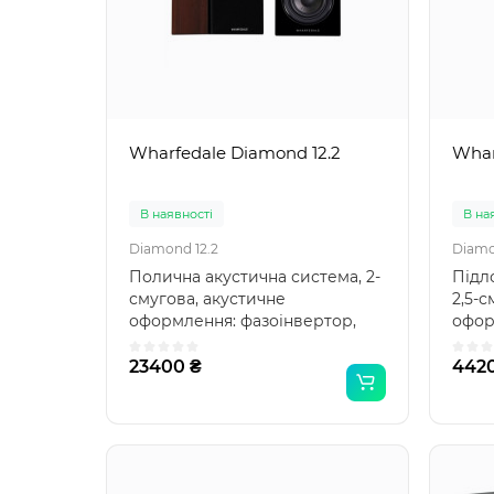
Wharfedale Diamond 12.2
Whar
В наявності
В на
Diamond 12.2
Diamo
Полична акустична система, 2-
Підл
смугова, акустичне
2,5-с
оформлення: фазоінвертор,
офор
серія: Diamond 12, потужні..
серія
23400 ₴
442