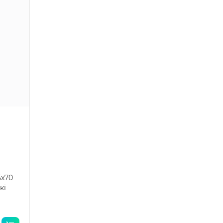
5x70
кі