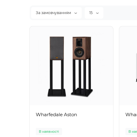
За замовчуванням
15
Wharfedale Aston
Whar
В наявності
В на