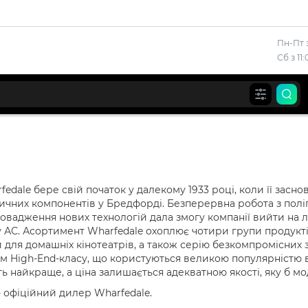
Пн-Пт з
Сб з 11
rfedale бере свій початок у далекому 1933 році, коли її засн
ичних компонентів у Бредфорді. Безперервна робота з полі
овадження нових технологій дала змогу компанії вийти на лі
 АС. Асортимент Wharfedale охоплює чотири групи продуктів 
 для домашніх кінотеатрів, а також серію безкомпромісних з
м High-End-класу, що користуються великою популярністю в а
ь найкраще, а ціна залишається адекватною якості, яку б мо
- офіційний дилер Wharfedale.