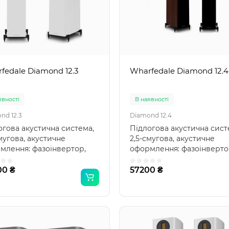
fedale Diamond 12.3
Wharfedale Diamond 12.4
явності
В наявності
nd 12.3
Diamond 12.4
огова акустична система,
Підлогова акустична сист
мугова, акустичне
2,5-смугова, акустичне
млення: фазоінвертор,
оформлення: фазоінверто
: Diamond 12, пот..
серія: Diamond 12, пот..
00 ₴
57200 ₴