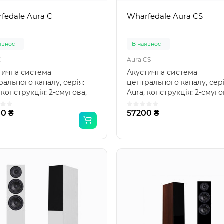
fedale Aura C
Wharfedale Aura CS
явності
В наявності
C
Aura CS
тична система
Акустична система
ального каналу, серія:
центрального каналу, сері
 конструкція: 2-смугова,
Aura, конструкція: 2-смуго
тичне оформлення: фа..
акустичне оформлення: фа
0 ₴
57200 ₴