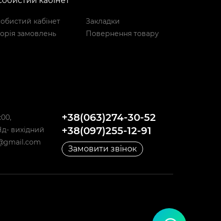
обистий кабінет
обистий кабінет
Закладки
торія замовлень
Повернення товару
+38(063)274-30-52
:00,
+38(097)255-12-91
,Нд- вихідний
@gmail.com
Замовити звінок