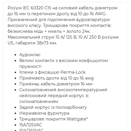
Роз'єм IEC 60320 С15 на силовий кабель діаметром
до 16 мм із перетином дроту від 10 до 16 AWG.
Призначений для підключення аудіоапаратури
високого класу. Тришарове покриття контактів:
безкиснева мідь + нікель + золото 24к.
Максимальний струм 15 А/ 125 В, 10 А/ 250 В роз'єми
US, габарити 38x73 мм.
Аудіоклас
Великі контакти з високим коефіцієнтом
пружності
Клеми з фіксацією Perma-Lock
Приймають дроти від 10 до 16 awg
Приймає кабель діаметром 16 мм
Склонаповнений високотемпературний
нейлоновий передній корпус зі
склонаповненням
Задній корпус із полікарбонату
Нержавіюча фурнітура
Тришарове покриття Wattgate*
15A/125VAC
10A/250VAC