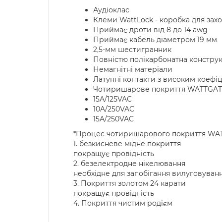
Аудіоклас
Клеми WattLock - коробка для зах
Приймає дроти від 8 до 14 awg
Приймає кабель діаметром 19 мм
2,5-мм шестигранник
Повністю полікарбонатна конструк
Немагнітні матеріали
Латунні контакти з високим коефі
Чотиришарове покриття WATTGAT
15A/125VAC
10A/250VAC
15A/250VAC
*Процес чотиришарового покриття WA
1. безкисневе мідне покриття
покращує провідність
2. безелектродне нікелювання
необхідне для запобігання вилуговуванн
3. Покриття золотом 24 карати
покращує провідність
4. Покриття чистим родієм