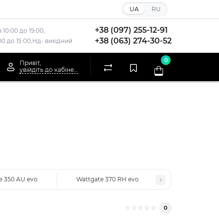
UA
RU
+38 (097) 255-12-91
 10:00 до 19:00,
+38 (063) 274-30-52
:00 до 15:00,Нд- вихідний
0
Привіт,
увійдіть до кабінету
e 350 AU evo
Wattgate 370 RH evo
0