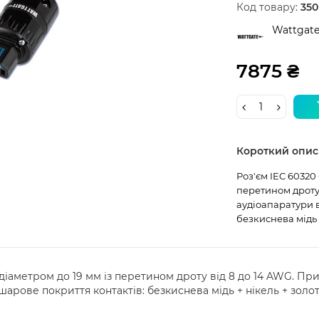
Код товару:
350
Wattgat
7875 ₴
Короткий опис
Роз'єм IEC 60320
перетином дроту
аудіоапаратури 
безкиснева мідь +
 діаметром до 19 мм із перетином дроту від 8 до 14 AWG. П
арове покриття контактів: безкиснева мідь + нікель + золот