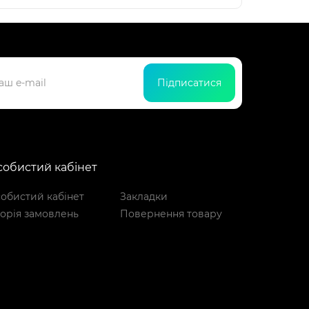
Підписатися
обистий кабінет
обистий кабінет
Закладки
торія замовлень
Повернення товару