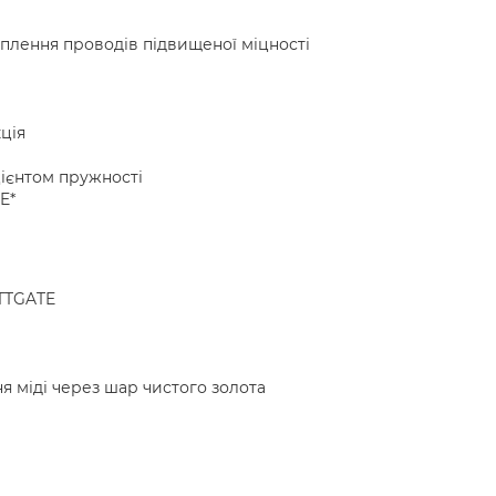
оплення проводів підвищеної міцності
ція
цієнтом пружності
E*
TTGATE
я міді через шар чистого золота