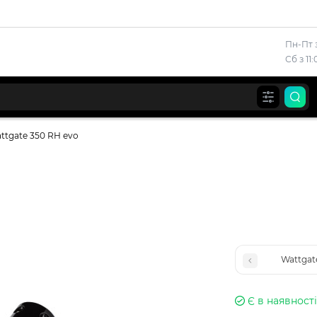
Пн-Пт з
Сб з 11
ttgate 350 RH evo
Wattgat
Є в наявності