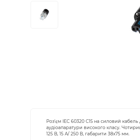
Роз'єм IEC 60320 С15 на силовий кабель
аудіоапаратури високого класу. Чотириш
125 В, 15 А/ 250 В, габарити 38x75 мм.