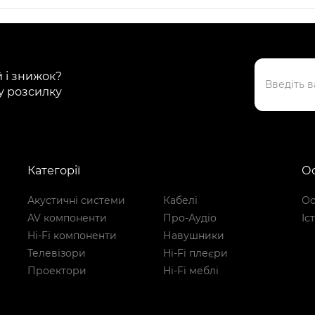
й і знижок?
у розсилку
Категорії
Ос
Акустичні системи
Кабелі
Ос
AV компоненти
Про-Аудіо
Іс
Hi-Fi компоненти
Навушники
Телевізори
Hi-Fi плеєри
Проектори
Hi-Fi меблі