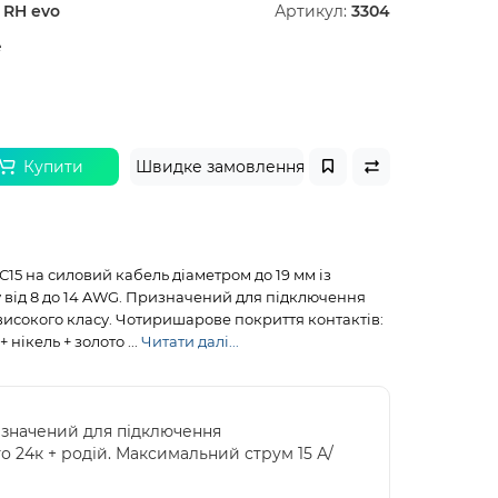
 RH evo
Артикул:
3304
e
Купити
Швидке замовлення
 С15 на силовий кабель діаметром до 19 мм із
 від 8 до 14 AWG. Призначений для підключення
високого класу. Чотиришарове покриття контактів:
 нікель + золото ...
Читати далі...
ризначений для підключення
о 24к + родій. Максимальний струм 15 А/