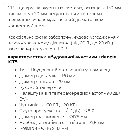
CT5 - це кругла акустична система, оснащена 130-мм
динаміком і 20-мм регульованим твітером із
шовковим куполом, загальний діаметр яких
становить 216 мм.
Коаксіальна схема забезпечує чудове узгодження у
всьому частотному діапазоні (від 60 Гц до 20 кГц) і
забезпечує потужність 110 Вт.
Характеристики вбудованої акустики Triangle
ICT5
Тип - Вбудований стельовий гучномовець
Діаметр динаміка - 130 мм
Діаметр твітера - 20 мм
Рухомий твітер - Так
Налаштування твітера/середніх частот - 90 дБ/
Вт/м
Чутливість - 60 ГГц - 20 КГц
Смуга пропускання (+/- 3 дБ) - 6,8 Ω
Діаметр заглиблення - Ø176 мм
Необхідна глибина стіни/стелі - 77,5 мм
Розміри - Ø216 x 82 мм