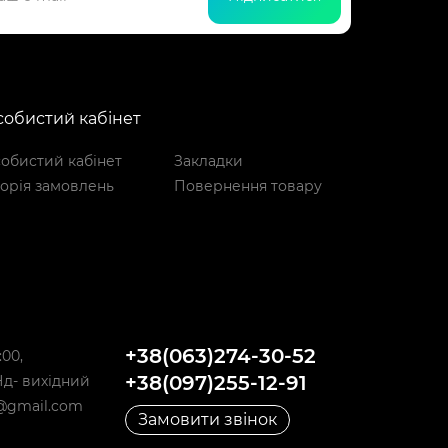
обистий кабінет
обистий кабінет
Закладки
торія замовлень
Повернення товару
+38(063)274-30-52
:00,
+38(097)255-12-91
,Нд- вихідний
@gmail.com
Замовити звінок