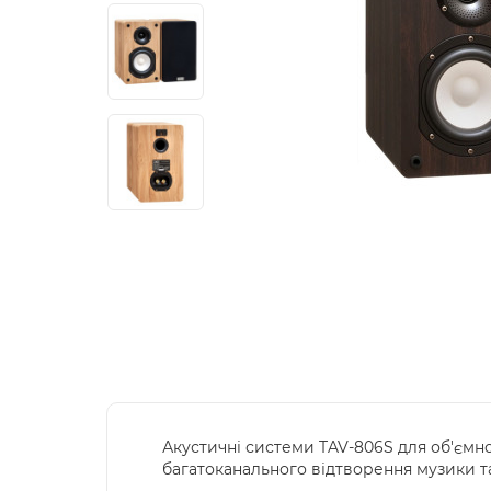
Акустичні системи TAV-806S для об'ємн
багатоканального відтворення музики т