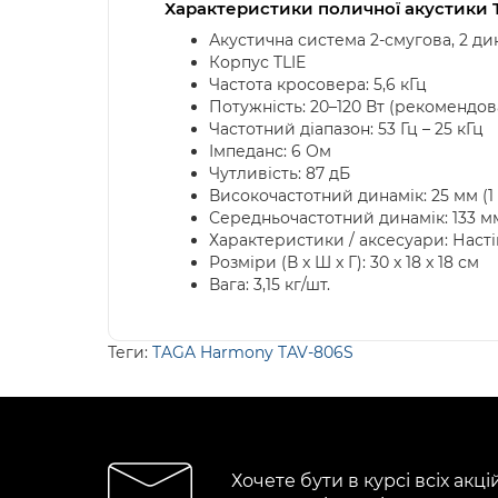
Характеристики поличної акустики 
Акустична система 2-смугова, 2 ди
Корпус TLIE
Частота кросовера: 5,6 кГц
Потужність: 20–120 Вт (рекомендов
Частотний діапазон: 53 Гц – 25 кГц
Імпеданс: 6 Ом
Чутливість: 87 дБ
Високочастотний динамік: 25 мм (1
Середньочастотний динамік: 133 м
Характеристики / аксесуари: Наст
Розміри (В x Ш x Г): 30 x 18 x 18 см
Вага: 3,15 кг/шт.
Теги:
TAGA Harmony TAV-806S
Хочете бути в курсі всіх акці