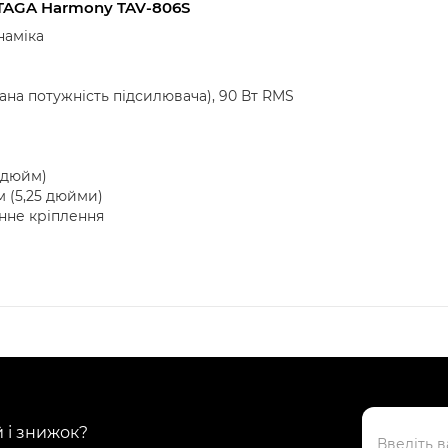
TAGA Harmony TAV-806S
наміка
ана потужність підсилювача), 90 Вт RMS
 дюйм)
м (5,25 дюйми)
інне кріплення
й і знижок?