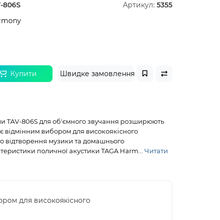
-806S
Артикул:
5355
rmony
Купити
Швидке замовлення
ми TAV-806S для об'ємного звучання розширюють
 є відмінним вибором для високоякісного
о відтворення музики та домашнього
ктеристики поличної акустики TAGA Harm...
Читати
ором для високоякісного