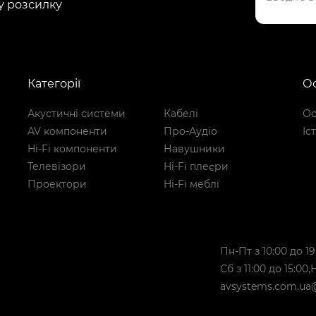
у розсилку
Категорії
Ос
Акустичні системи
Кабелі
Ос
AV компоненти
Про-Аудіо
Іс
Hi-Fi компоненти
Навушники
Телевізори
Hi-Fi плеєри
Проектори
Hi-Fi меблі
Пн-Пт з 10:00 до 19
Сб з 11:00 до 15:00
avsystems.com.ua