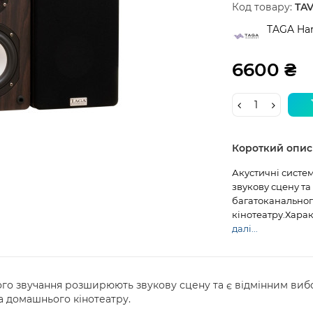
Код товару:
TAV
TAGA Ha
6600 ₴
Короткий опис
Акустичні систе
звукову сцену та
багатоканальног
кінотеатру.Хара
далі...
ого звучання розширюють звукову сцену та є відмінним виб
а домашнього кінотеатру.