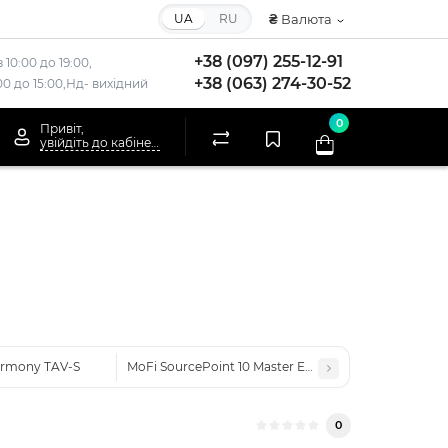
UA
RU
₴
Валюта
+38 (097) 255-12-91
 10:00 до 19:00,
+38 (063) 274-30-52
:00 до 15:00,Нд- вихідний
0
Привіт,
увійдіть до кабінету
rmony TAV-S
MoFi SourcePoint 10 Master Edition
0