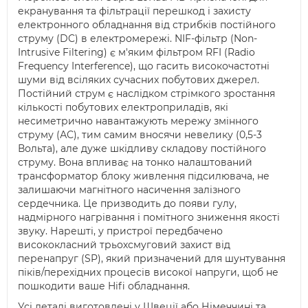
екранування та фільтрації перешкод і захисту
електронного обладнання від стрибків постійного
струму (DC) в електромережі. NIF-фільтр (Non-
Intrusive Filtering) є м'яким фільтром RFI (Radio
Frequency Interference), що гасить високочастотні
шуми від всіляких сучасних побутових джерел.
Постійний струм є наслідком стрімкого зростання
кількості побутових електроприладів, які
несиметрично навантажують мережу змінного
струму (АС), тим самим вносячи невелику (0,5-3
Вольта), але дуже шкідливу складову постійного
струму. Вона впливає на тонко налаштований
трансформатор блоку живлення підсилювача, не
залишаючи магнітного насичення залізного
сердечника. Це призводить до появи гулу,
надмірного нагрівання і помітного зниження якості
звуку. Нарешті, у пристрої передбачено
висококласний трьохсмуговий захист від
перенапруг (SP), який призначений для шунтування
піків/перехідних процесів високої напруги, щоб не
пошкодити ваше Hifi обладнання.
Усі деталі виготовлені у Швеції або Німеччині та