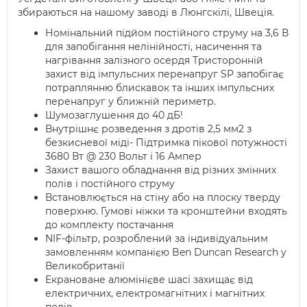
збираються на нашому заводі в Люнгскілі, Швеція.
Номінальний підйом постійного струму на 3,6 В
для запобігання нелінійності, насичення та
нагрівання залізного осердя Тристоронній
захист від імпульсних перенапруг SP запобігає
потраплянню блискавок та інших імпульсних
перенапруг у ближній периметр.
Шумозаглушення до 40 дБ!
Внутрішнє розведення з дротів 2,5 мм2 з
безкисневої міді- Підтримка пікової потужності
3680 Вт @ 230 Вольт і 16 Ампер
Захист вашого обладнання від різних змінних
полів і постійного струму
Встановлюється на стіну або на плоску тверду
поверхню. Гумові ніжки та кронштейни входять
до комплекту постачання
NIF-фільтр, розроблений за індивідуальним
замовленням компанією Ben Duncan Research у
Великобританії
Екрановане алюмінієве шасі захищає від
електричних, електромагнітних і магнітних