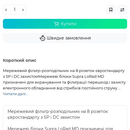
Купити
Швидке замовлення
Короткий опис
Мережевий фільтр-розподільник на 8 розеток євростандарту
з SP і DC захистомМережеві блоки Supra LoRad MD
призначені для екранування та фільтрації перешкод і захисту
електронного обладнання від стрибків постійного струму ...
Читати далі...
Мережевий фільтр-розподільник на 8 розеток
євростандарту з SP і DC захистом
Мережеві блоки Supra LoRad MD призначені для