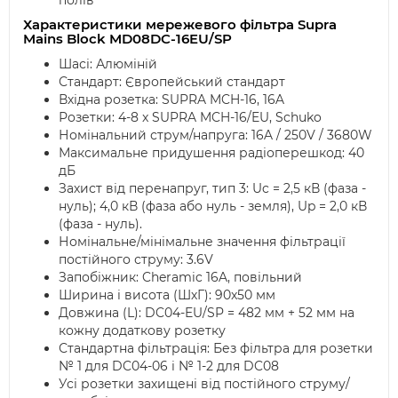
полів
Характеристики мережевого фільтра Supra
Mains Block MD08DC-16EU/SP
Шасі: Алюміній
Стандарт: Європейський стандарт
Вхідна розетка: SUPRA MCH-16, 16A
Розетки: 4-8 x SUPRA MCH-16/EU, Schuko
Номінальний струм/напруга: 16A / 250V / 3680W
Максимальне придушення радіоперешкод: 40
дБ
Захист від перенапруг, тип 3: Uc = 2,5 кВ (фаза -
нуль); 4,0 кВ (фаза або нуль - земля), Up = 2,0 кВ
(фаза - нуль).
Номінальне/мінімальне значення фільтрації
постійного струму: 3.6V
Запобіжник: Cheramic 16A, повільний
Ширина і висота (ШхГ): 90x50 мм
Довжина (L): DC04-EU/SP = 482 мм + 52 мм на
кожну додаткову розетку
Стандартна фільтрація: Без фільтра для розетки
№ 1 для DC04-06 і № 1-2 для DC08
Усі розетки захищені від постійного струму/