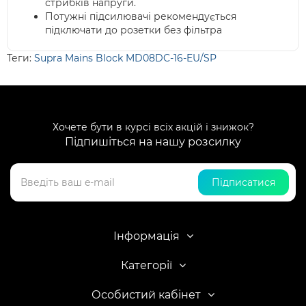
стрибків напруги.
Потужні підсилювачі рекомендується
підключати до розетки без фільтра
Теги:
Supra Mains Block MD08DC-16-EU/SP
Хочете бути в курсі всіх акцій і знижок?
Підпишіться на нашу розсилку
Підписатися
Інформація
Категорії
Особистий кабінет