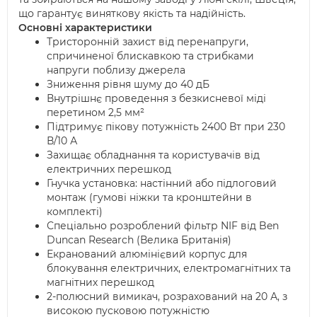
що гарантує виняткову якість та надійність.
Основні характеристики
Тристоронній захист від перенапруги,
спричиненої блискавкою та стрибками
напруги поблизу джерела
Зниження рівня шуму до 40 дБ
Внутрішнє проведення з безкисневої міді
перетином 2,5 мм²
Підтримує пікову потужність 2400 Вт при 230
В/10 А
Захищає обладнання та користувачів від
електричних перешкод
Гнучка установка: настінний або підлоговий
монтаж (гумові ніжки та кронштейни в
комплекті)
Спеціально розроблений фільтр NIF від Ben
Duncan Research (Велика Британія)
Екранований алюмінієвий корпус для
блокування електричних, електромагнітних та
магнітних перешкод
2-полюсний вимикач, розрахований на 20 А, з
високою пусковою потужністю