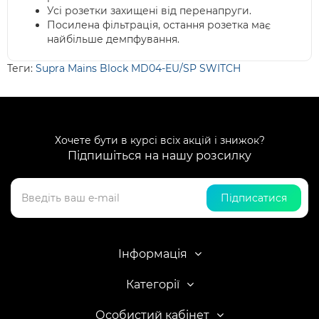
Усі розетки захищені від перенапруги.
Посилена фільтрація, остання розетка має
найбільше демпфування.
Теги:
Supra Mains Block MD04-EU/SP SWITCH
Хочете бути в курсі всіх акцій і знижок?
Підпишіться на нашу розсилку
Підписатися
Інформація
Категорії
Особистий кабінет