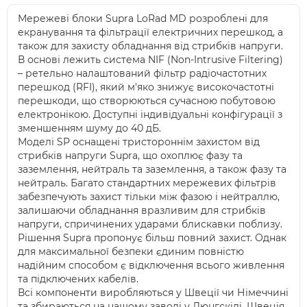
Мережеві блоки Supra LoRad MD розроблені для
екранування та фільтрації електричних перешкод, а
також для захисту обладнання від стрибків напруги.
В основі лежить система NIF (Non-Intrusive Filtering)
– ретельно налаштований фільтр радіочастотних
перешкод (RFI), який м'яко знижує високочастотні
перешкоди, що створюються сучасною побутовою
електронікою. Доступні індивідуальні конфігурації з
зменшенням шуму до 40 дБ.
Моделі SP оснащені тристороннім захистом від
стрибків напруги Supra, що охоплює фазу та
заземлення, нейтраль та заземлення, а також фазу та
нейтраль. Багато стандартних мережевих фільтрів
забезпечують захист тільки між фазою і нейтраллю,
залишаючи обладнання вразливим для стрибків
напруги, спричинених ударами блискавки поблизу.
Рішення Supra пропонує більш повний захист. Однак
для максимальної безпеки єдиним повністю
надійним способом є відключення всього живлення
та підключених кабелів.
Всі компоненти виробляються у Швеції чи Німеччині
та збираються на нашому заводі у Люнгскілі, Швеція,