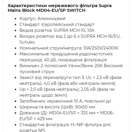
Характеристики мережевого фільтра Supra
Mains Block MD04-EU/SP SWITCH
Корпус: Алюмінієвий
Стандарт: Європейський стандарт
Вхідна розетка: SUPRA MCH-10, 10A
Вихідні розетки: від 2 до 6 x SUPRA MCH-16/EU,
Schuko
Номінальний струм/напруга: 10A/250V/2400W
Максимальне придушення радіочастотних
перешкод: 40 дБ, покращена фільтрація
Вимикач: 2-полюсний Увімк/Вимк 20A Високий
пусковий струм
Захист від перенапруги тип 3: Uc = 2,5 кВ (фаза-
нейтраль); 4,0 кВ (фаза або нейтраль-земля)
Up = 2,0 кВ (фаза-нейтраль); 2,05 кВ (фаза чи
нейтраль щодо землі)
Запобіжник: керамічний 10 А, повільної дії
Ширина та висота (ШхВ): 90х50 мм
Довжина (Д): MD04-EU/SP = 325 мм + MD06-
EU/SP = 429 мм
Стандартна фільтрація: Ні NIF-фільтра для
розетки №1.