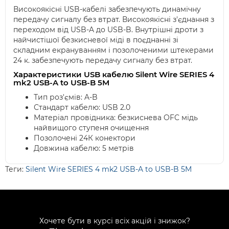
Високоякісні USB-кабелі забезпечують динамічну
передачу сигналу без втрат. Високоякісні з'єднання з
переходом від USB-A до USB-B. Внутрішні дроти з
найчистішої безкисневої міді в поєднанні зі
складним екрануванням і позолоченими штекерами
24 к. забезпечують передачу сигналу без втрат.
Характеристики USB кабелю Silent Wire SERIES 4
mk2 USB-A to USB-B 5M
Тип роз'ємів: A-B
Стандарт кабелю: USB 2.0
Матеріал провідника: безкиснева OFC мідь
найвищого ступеня очищення
Позолочені 24К конектори
Довжина кабелю: 5 метрів
Теги:
Silent Wire SERIES 4 mk2 USB-A to USB-B 5M
Хочете бути в курсі всіх акцій і знижок?