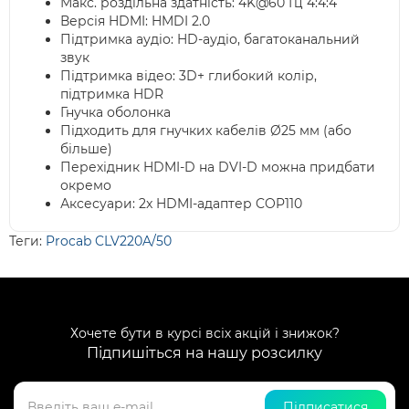
Макс. роздільна здатність: 4K@60 Гц 4:4:4
Версія HDMI: HMDI 2.0
Підтримка аудіо: HD-аудіо, багатоканальний
звук
Підтримка відео: 3D+ глибокий колір,
підтримка HDR
Гнучка оболонка
Підходить для гнучких кабелів Ø25 мм (або
більше)
Перехідник HDMI-D на DVI-D можна придбати
окремо
Аксесуари: 2x HDMI-адаптер COP110
Теги:
Procab CLV220A/50
Хочете бути в курсі всіх акцій і знижок?
Підпишіться на нашу розсилку
Підписатися