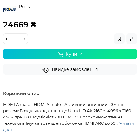
Procab
24669 ₴
Купити
Швидке замовлення
Короткий опис
HDMI A male - HDMI A male - Активний оптичний - Змінні
роз'ємиРоздільна здатність до Ultra HD 4K 2160p (4096 x 2160)
4:4:4 при 60 Гцсумісність із HDMI 2.0Волоконно-оптична
технологіяГнучка зовнішня оболонкаHDMI ARC до 50...
Читати
далі...