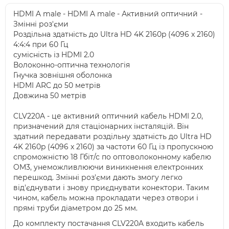
HDMI A male - HDMI A male - Активний оптичний -
Змінні роз'єми
Роздільна здатність до Ultra HD 4K 2160p (4096 x 2160)
4:4:4 при 60 Гц
сумісність із HDMI 2.0
Волоконно-оптична технологія
Гнучка зовнішня оболонка
HDMI ARC до 50 метрів
Довжина 50 метрів
CLV220A - це активний оптичний кабель HDMI 2.0,
призначений для стаціонарних інсталяцій. Він
здатний передавати роздільну здатність до Ultra HD
4K 2160p (4096 x 2160) за частоти 60 Гц із пропускною
спроможністю 18 Гбіт/с по оптоволоконному кабелю
OM3, унеможливлюючи виникнення електронних
перешкод. Змінні роз'єми дають змогу легко
від'єднувати і знову приєднувати конектори. Таким
чином, кабель можна прокладати через отвори і
прямі труби діаметром до 25 мм.
До комплекту постачання CLV220A входить кабель