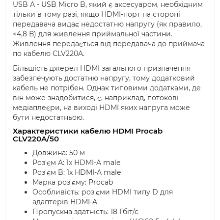
USB A - USB Micro B, який є аксесуаром, необхідним
тільки в тому разі, якщо HDMI-порт на стороні
передавача видає недостатню напругу (як правило,
<4,8 В) для живлення приймальної частини.
Живлення передається від передавача до приймача
по кабелю CLV220A.
Більшість джерел HDMI загального призначення
забезпечують достатню напругу, тому додатковий
кабель не потрібен. Однак типовими додатками, де
він може знадобитися, є, наприклад, потокові
медіаплеєри, на виході HDMI яких напруга може
бути недостатньою.
Характеристики кабелю HDMI Procab
CLV220A/50
Довжина: 50 м
Роз'єм A: 1x HDMI-A male
Роз'єм B: 1x HDMI-A male
Марка роз'єму: Procab
Особливість: роз'єми HDMI типу D для
адаптерів HDMI-A
Пропускна здатність: 18 Гбіт/с