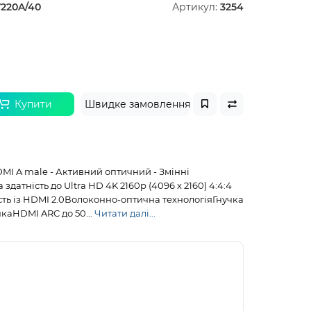
220A/40
Артикул:
3254
Купити
Швидке замовлення
MI A male - Активний оптичний - Змінні
здатність до Ultra HD 4K 2160p (4096 x 2160) 4:4:4
сть із HDMI 2.0Волоконно-оптична технологіяГнучка
каHDMI ARC до 50...
Читати далі...