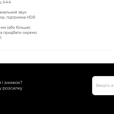
 4:4:4
канальний звук
лір, підтримка HDR
 мм (або більше)
на придбати окремо
0
й і знижок?
у розсилку