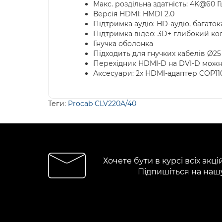
Макс. роздільна здатність: 4K@60 Гц
Версія HDMI: HMDI 2.0
Підтримка аудіо: HD-аудіо, багато
Підтримка відео: 3D+ глибокий ко
Гнучка оболонка
Підходить для гнучких кабелів Ø25
Перехідник HDMI-D на DVI-D мож
Аксесуари: 2x HDMI-адаптер COP11
Теги:
Procab CLV220A/40
Хочете бути в курсі всіх акці
Підпишіться на наш