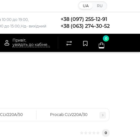
UA
RU
+38 (097) 255-12-91
 10:00 до 19:00,
+38 (063) 274-30-52
:00 до 15:00,Нд- вихідний
0
Привіт,
увійдіть до кабінету
 CLV220A/50
Procab CLV220A/30
0