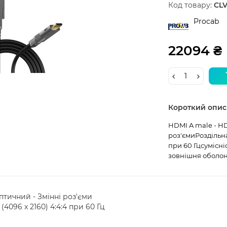
Код товару:
CLV
Procab
22094 ₴
Короткий опис
HDMI A male - HD
роз'ємиРоздільна 
при 60 Гцсумісні
зовнішня оболон
птичний - Змінні роз'єми
(4096 x 2160) 4:4:4 при 60 Гц