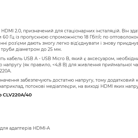
HDMI 2.0, призначений для стаціонарних інсталяцій. Він зда
тоти 60 Гц із пропускною спроможністю 18 Гбіт/с по оптово
ні роз'єми дають змогу легко від'єднувати і знову приєдну
 труби діаметром до 25 мм.
ь кабель USB A - USB Micro B, який є аксесуаром, необхідни
ю напругу (як правило, <4,8 В) для живлення приймальної ч
220A.
начення забезпечують достатню напругу, тому додатковий 
 наприклад, потокові медіаплеєри, на виході HDMI яких нап
b CLV220A/40
 для адаптерів HDMI-A