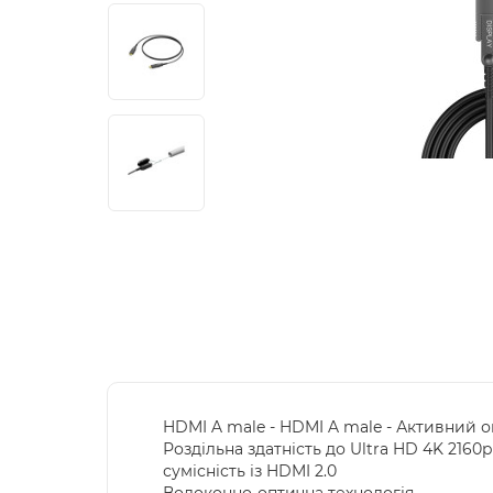
HDMI A male - HDMI A male - Активний о
Роздільна здатність до Ultra HD 4K 2160p 
сумісність із HDMI 2.0
Волоконно-оптична технологія