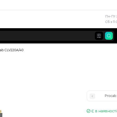
Пн-Пт з
Сб з 11
ab CLV220A/40
Procab
Є в наявності