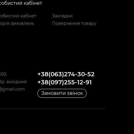
обистий кабінет
обистий кабінет
Закладки
торія замовлень
Повернення товару
+38(063)274-30-52
:00,
+38(097)255-12-91
,Нд- вихідний
@gmail.com
Замовити звінок