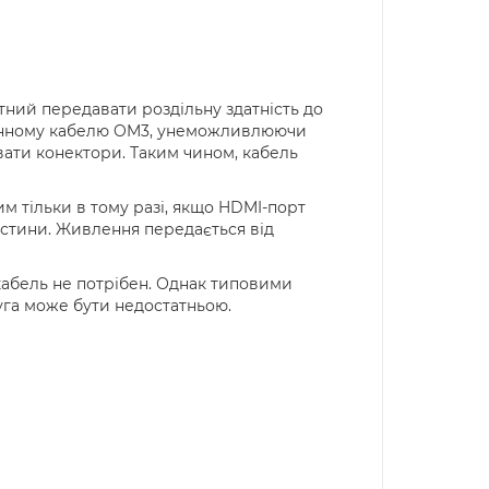
тний передавати роздільну здатність до
локонному кабелю OM3, унеможливлюючи
вати конектори. Таким чином, кабель
м тільки в тому разі, якщо HDMI-порт
астини. Живлення передається від
кабель не потрібен. Однак типовими
руга може бути недостатньою.