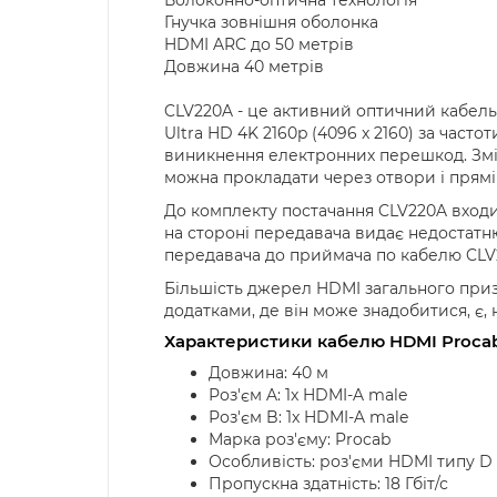
Гнучка зовнішня оболонка
HDMI ARC до 50 метрів
Довжина 40 метрів
CLV220A - це активний оптичний кабель 
Ultra HD 4K 2160p (4096 x 2160) за час
виникнення електронних перешкод. Змін
можна прокладати через отвори і прямі
До комплекту постачання CLV220A входит
на стороні передавача видає недостатн
передавача до приймача по кабелю CLV
Більшість джерел HDMI загального приз
додатками, де він може знадобитися, є,
Характеристики кабелю HDMI Proca
Довжина: 40 м
Роз'єм A: 1x HDMI-A male
Роз'єм B: 1x HDMI-A male
Марка роз'єму: Procab
Особливість: роз'єми HDMI типу D
Пропускна здатність: 18 Гбіт/с