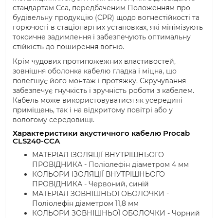
стандартам Cca, передбаченим Положенням про
будівельну продукцію (CPR) щодо вогнестійкості та
горючості в стаціонарних установках, які мінімізують
токсичне задимлення і забезпечують оптимальну
стійкість до поширення вогню.
Крім чудових протипожежних властивостей,
зовнішня оболонка кабелю гладка і міцна, що
полегшує його монтаж і протяжку. Скручування
забезпечує гнучкість і зручність роботи з кабелем.
Кабель може використовуватися як усередині
приміщень, так і на відкритому повітрі або у
вологому середовищі.
Характеристики акустичного кабелю Procab
CLS240-CCA
МАТЕРІАЛ ІЗОЛЯЦІЇ ВНУТРІШНЬОГО
ПРОВІДНИКА - Поліолефін діаметром 4 мм
КОЛЬОРИ ІЗОЛЯЦІЇ ВНУТРІШНЬОГО
ПРОВІДНИКА - Червоний, синій
МАТЕРІАЛ ЗОВНІШНЬОЇ ОБОЛОЧКИ -
Поліолефін діаметром 11,8 мм
КОЛЬОРИ ЗОВНІШНЬОЇ ОБОЛОЧКИ - Чорний