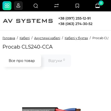
0
+38 (097) 255-12-91
+38 (063) 274-30-52
Головна
Кабелі
Акустичні кабелі
Кабелі у бухтах
Procab CLS
Procab CLS240-CCA
0
Все про товар
Відгуки