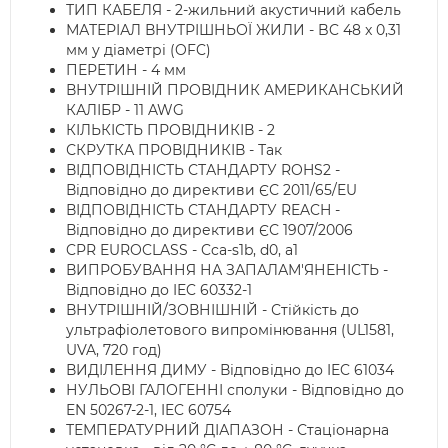
ТИП КАБЕЛЯ - 2-жильний акустичний кабель
МАТЕРІАЛ ВНУТРІШНЬОЇ ЖИЛИ - BC 48 x 0,31
мм у діаметрі (OFC)
ПЕРЕТИН - 4 мм
ВНУТРІШНІЙ ПРОВІДНИК АМЕРИКАНСЬКИЙ
КАЛІБР - 11 AWG
КІЛЬКІСТЬ ПРОВІДНИКІВ - 2
СКРУТКА ПРОВІДНИКІВ - Так
ВІДПОВІДНІСТЬ СТАНДАРТУ ROHS2 -
Відповідно до директиви ЄС 2011/65/EU
ВІДПОВІДНІСТЬ СТАНДАРТУ REACH -
Відповідно до директиви ЄС 1907/2006
CPR EUROCLASS - Cca-s1b, d0, a1
ВИПРОБУВАННЯ НА ЗАПАЛАМ'ЯНЕНІСТЬ -
Відповідно до IEC 60332-1
ВНУТРІШНІЙ/ЗОВНІШНІЙ - Стійкість до
ультрафіолетового випромінювання (UL1581,
UVA, 720 год)
ВИДІЛЕННЯ ДИМУ - Відповідно до IEC 61034
НУЛЬОВІ ГАЛОГЕННІ сполуки - Відповідно до
EN 50267-2-1, IEC 60754
ТЕМПЕРАТУРНИЙ ДІАПАЗОН - Стаціонарна