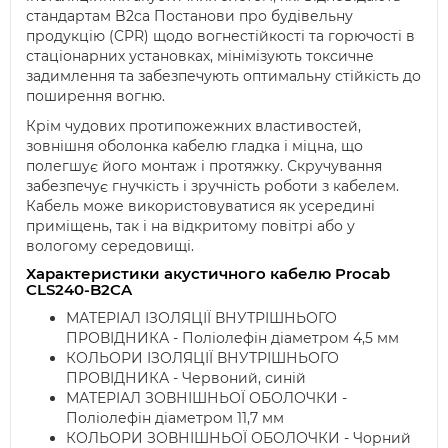
стандартам B2ca Постанови про будівельну
продукцію (CPR) щодо вогнестійкості та горючості в
стаціонарних установках, мінімізують токсичне
задимлення та забезпечують оптимальну стійкість до
поширення вогню.
Крім чудових протипожежних властивостей,
зовнішня оболонка кабелю гладка і міцна, що
полегшує його монтаж і протяжку. Скручування
забезпечує гнучкість і зручність роботи з кабелем.
Кабель може використовуватися як усередині
приміщень, так і на відкритому повітрі або у
вологому середовищі.
Характеристики акустичного кабелю Procab
CLS240-B2CA
МАТЕРІАЛ ІЗОЛЯЦІЇ ВНУТРІШНЬОГО
ПРОВІДНИКА - Поліолефін діаметром 4,5 мм
КОЛЬОРИ ІЗОЛЯЦІЇ ВНУТРІШНЬОГО
ПРОВІДНИКА - Червоний, синій
МАТЕРІАЛ ЗОВНІШНЬОЇ ОБОЛОЧКИ -
Поліолефін діаметром 11,7 мм
КОЛЬОРИ ЗОВНІШНЬОЇ ОБОЛОЧКИ - Чорний