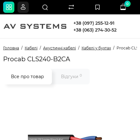
0
+38 (097) 255-12-91
+38 (063) 274-30-52
Головна
Кабелі
Акустичні кабелі
Кабелі у бухтах
Procab CLS
Procab CLS240-B2CA
0
Все про товар
Відгуки