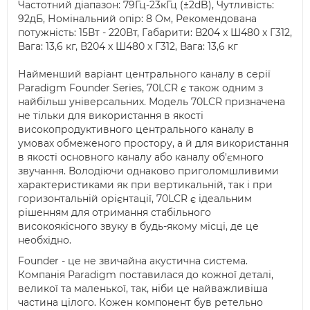
Частотний діапазон: 79Гц-23кГц (±2dB), Чутливість:
92дБ, Номінальний опір: 8 Ом, Рекомендована
потужність: 15Вт - 220Вт, Габарити: В204 x Ш480 x Г312,
Вага: 13,6 кг, В204 x Ш480 x Г312, Вага: 13,6 кг
Найменший варіант центрального каналу в серії
Paradigm Founder Series, 70LCR є також одним з
найбільш універсальних. Модель 70LCR призначена
не тільки для використання в якості
високопродуктивного центрального каналу в
умовах обмеженого простору, а й для використання
в якості основного каналу або каналу об'ємного
звучання. Володіючи однаково приголомшливими
характеристиками як при вертикальній, так і при
горизонтальній орієнтації, 70LCR є ідеальним
рішенням для отримання стабільного
високоякісного звуку в будь-якому місці, де це
необхідно.
Founder - це не звичайна акустична система.
Компанія Paradigm поставилася до кожної деталі,
великої та маленької, так, ніби це найважливіша
частина цілого. Кожен компонент був ретельно