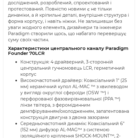
досліджений, розроблений, спроектований і
протестований. Повністю новими є не тільки
динаміки, а й кріпильні деталі, внутрішня структура і
форма корпусу, і навіть ніжки. Не залишивши без
уваги жодного елемента, дизайнери та інженери
Paradigm створили щось, що набагато перевершує
суму своїх частин.
Характеристики центрального каналу Paradigm
Founder 70LCR
Конструкція: 4-драйверний, 3-сторонній
центральний гучномовець LCR, герметичний
корпус
Високочастотний драйвер: Коаксіальний 1" (25
мм) керамічний купол AL-MAC ™ з хвилеводом
у вигляді округлої сфероїди (OSW ™) і
перфорованої фазовирівнювальної (PPA ™)
лінзи твітера, з феромідинним
демпфіруванням/охолодженням, запатентована
конструкція двигуна з двома зазорами
Середньочастотний динамік: Коаксіальний 6"
(152 мм) дифузор AL-MAG™ з системою
ізоляційного кріплення SHOCK-MOUNT™, 2-