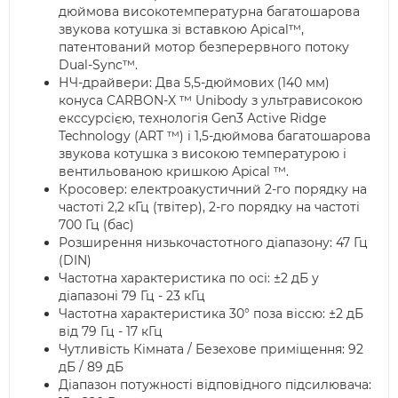
дюймова високотемпературна багатошарова
звукова котушка зі вставкою Apical™,
патентований мотор безперервного потоку
Dual-Sync™.
НЧ-драйвери: Два 5,5-дюймових (140 мм)
конуса CARBON-X ™ Unibody з ультрависокою
екссурсією, технологія Gen3 Active Ridge
Technology (ART ™) і 1,5-дюймова багатошарова
звукова котушка з високою температурою і
вентильованою кришкою Apical ™.
Кросовер: електроакустичний 2-го порядку на
частоті 2,2 кГц (твітер), 2-го порядку на частоті
700 Гц (бас)
Розширення низькочастотного діапазону: 47 Гц
(DIN)
Частотна характеристика по осі: ±2 дБ у
діапазоні 79 Гц - 23 кГц
Частотна характеристика 30° поза віссю: ±2 дБ
від 79 Гц - 17 кГц
Чутливість Кімната / Безехове приміщення: 92
дБ / 89 дБ
Діапазон потужності відповідного підсилювача: