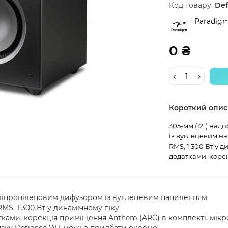
Код товару:
Def
Paradig
0 ₴
Короткий опис
305-мм (12") на
із вуглецевим н
RMS, 1 300 Вт у
додатками, коре
поліпропіленовим дифузором із вуглецевим напиленням
MS, 1 300 Вт у динамічному піку
ками, корекція приміщення Anthem (ARC) в комплекті, мік
язку Defiance WT можна придбати окремо