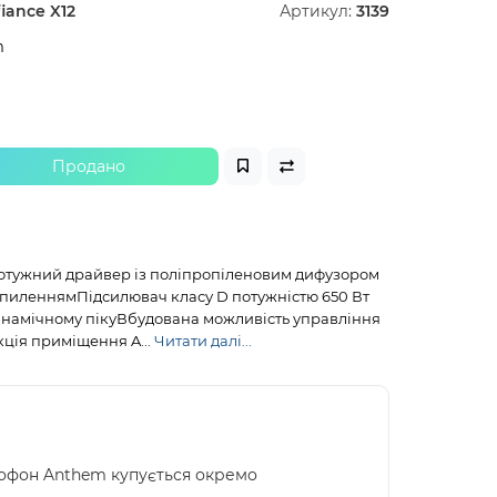
iance X12
Артикул:
3139
m
Продано
дпотужний драйвер із поліпропіленовим дифузором
апиленнямПідсилювач класу D потужністю 650 Вт
 динамічному пікуВбудована можливість управління
кція приміщення A...
Читати далі...
рофон Anthem купується окремо