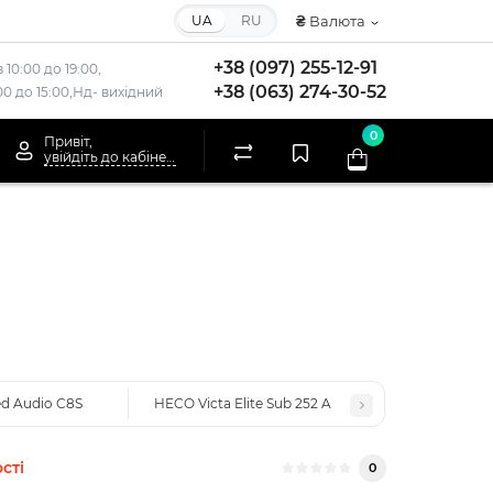
UA
RU
₴
Валюта
+38 (097) 255-12-91
 10:00 до 19:00,
+38 (063) 274-30-52
:00 до 15:00,Нд- вихідний
0
Привіт,
увійдіть до кабінету
d Audio C8S
HECO Victa Elite Sub 252 A
сті
0