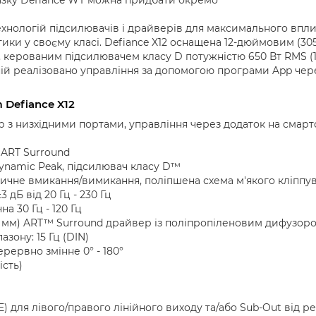
ехнологій підсилювачів і драйверів для максимального вплив
ики у своєму класі. Defiance X12 оснащена 12-дюймовим (30
 керованим підсилювачем класу D потужністю 650 Вт RMS (1
 в ній реалізовано управління за допомогою програми App че
 Defiance X12
р з низхідними портами, управління через додаток на смар
з ART Surround
Dynamic Peak, підсилювач класу D™
ичне вмикання/вимикання, поліпшена схема м'якого кліппу
 дБ від 20 Гц - 230 Гц
на 30 Гц - 120 Гц
5 мм) ART™ Surround драйвер із поліпропіленовим дифузор
зону: 15 Гц (DIN)
рервно змінне 0° - 180°
ість)
FE) для лівого/правого лінійного виходу та/або Sub-Out від