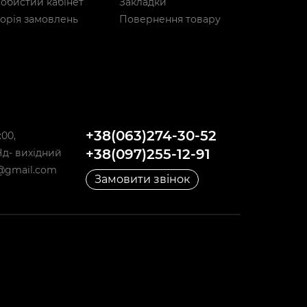
обистий кабінет
Закладки
торія замовлень
Повернення товару
+38(063)274-30-52
:00,
+38(097)255-12-91
,Нд- вихідний
@gmail.com
Замовити звінок