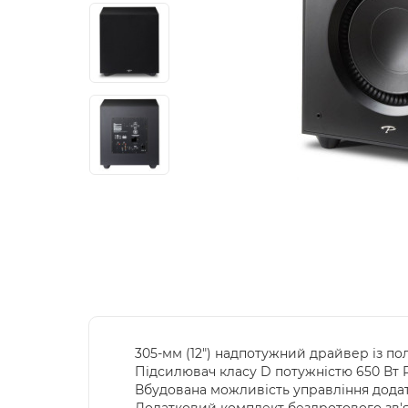
305-мм (12") надпотужний драйвер із 
Підсилювач класу D потужністю 650 Вт R
Вбудована можливість управління додат
Додатковий комплект бездротового зв'