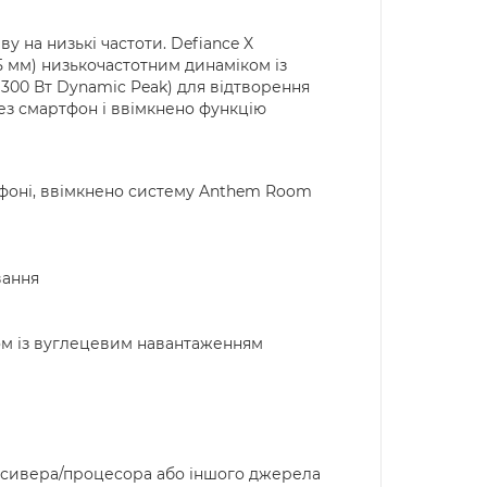
у на низькі частоти. Defiance X
5 мм) низькочастотним динаміком із
300 Вт Dynamic Peak) для відтворення
рез смартфон і ввімкнено функцію
тфоні, ввімкнено систему Anthem Room
вання
ом із вуглецевим навантаженням
 ресивера/процесора або іншого джерела