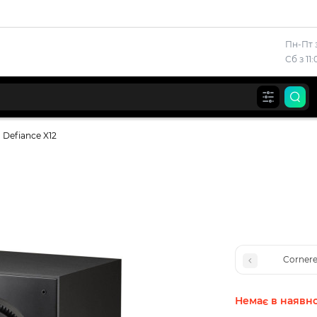
Пн-Пт з
Сб з 11
 Defiance X12
Cornere
Немає в наявно