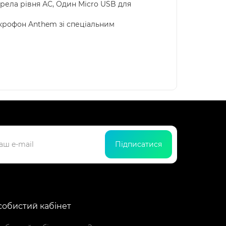
ерела рівня АС, Один Micro USB для
ікрофон Anthem зі спеціальним
Підписатися
обистий кабінет