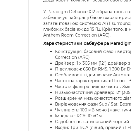
У Paradigm Defiance X12 зібрана тонна т
забезпечує найкращі басові характерист
запатентованою системою ART surround,
глибоких басів аж до 15 Гц. Крім того,
Anthem Room Correction (ARC).
Характеристики сабвуфера Paradigm
Конструкція: басовий фазоінверто
Correction (ARC)
Драйвер: 1 x 305 мм (12″) драйвер 
Підсилювач: 650 Вт RMS, 1 300 Вт 
Особливості підсилювача: Автомат
Частотна характеристика: По осі - ±3
Частота фільтра нижніх частот: Змін
Низькочастотний драйвер: 12″ (30
Розширення низькочастотного діапа
Вирівнювання фази Sub / Sat: Безпе
Чутливість: 100 мВ моно (макс. гучн
Імпеданс: RCA: 10 кОм
Оздоблення: сатинований чорний
Входи: Три RCA (лівий, правий і L