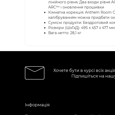
лінійного рівня, Два входи рівня 
ARC™ і оновлення прошивки
Кімнатна корекція: Anthem Room Co
калібруванням можна придбати о
Сумісні продукти: Бездротовий ко
Розміри (ШхГхД): 495 x 457 x 477 мм
Вага нетто: 28,1 кг
Хочете бути в курсі всіх акці
Підпишіться на наш
Інформація