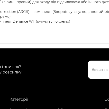
АС (лівий і правий) для входу від підсилювача або іншого дж
rrection (ARC®) в комплекті (Зверніть увагу: додатковий м
кремо)
мплект Defiance WT (купується окремо)
й і знижок?
у розсилку
Категорії
Ос