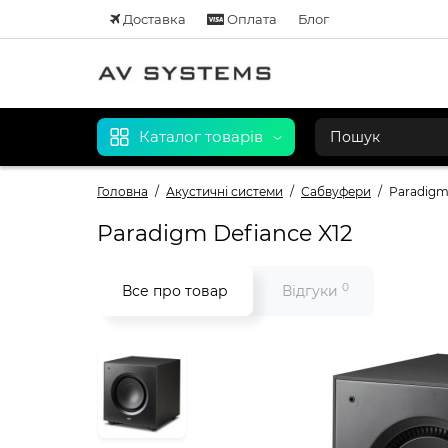
Доставка
Оплата
Блог
Каталог товарів
Головна
Акустичні системи
Сабвуфери
Paradigm
Paradigm Defiance X12
0
Все про товар
Відгуки