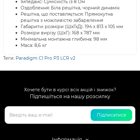
Імпеданс: Сумісність із 8 Ом
Оздоблення: Біла решітка, чорний динамік
Решітка, що поставляється: Прямокутна
решітка з можливістю забарвлення
Габаритні розміри (ШхГхД): 194 x 813 x 105 мм
Розміри вирізу (ШхГ): 168 x 787 мм
Мінімальна монтажна глибина: 98 мм
Маса: 8,6 кг
Теги:
Paradigm CI Pro P3 LCR v2
Хочете бути в курсі всіх акцій і знижок?
Підпишіться на нашу розсилку
Підписатися
Інформація