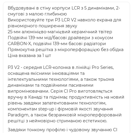
Вбудовувані в стіну корпуси LCR з 5 динаміками, 2-
смугові з малою глибиною
Використовуйте три P3 LCR V2 навколо екрана для
рівномірного поширення звуку
25-мм алюмінієво-магнієвий керамічний твітер
Подвійні 139-мм мід/басові драйвери з конусом
CARBON-X, подвійні 139-мм басові радіатори
Прямокутна решітка з мікроперфорацією без обідка
Ціна вказана за 1 шт
P3 V2 - середня LCR-колонка в лінійці Pro Series,
оснащена якісними інноваціями та
інтелектуальними технологіями, а також трьома
динаміками та подвійними пасивними
випромінювачами. Серія CI Pro виготовляється
вручну в Канаді та піднімає продуктивність на новий
рівень завдяки запатентованим технологіям,
компонентам step-up і фірмовій якості звучання
Paradigm, а також безрамковій мікроперфорованій
решітці з неймовірно стриманою естетикою.
Завдяки тонкому профілю і чудовому звучанню CI