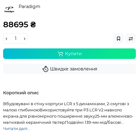
Paradigm
88695 ₴
Купити
Швидке замовлення
Короткий опис
Вбудовувані в стіну корпуси LCR з 5 динаміками, 2-смугові з
малою глибиноюВикористовуйте три P3 LCR V2 навколо
екрана для рівномірного поширення звуку25-мм алюмінієво-
магнієвий керамічний твітерПодвійні 139-мм мід/басові...
Читати далі...