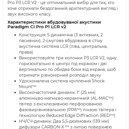
Pro P3 LCR V2 - це оптимальний вибір для тих, хто
хоче отримати бездоганний архітектурний вигляд і
звук високого класу.
Характеристики вбудовуваної акустики
Paradigm CI Pro P1 LCR v2
Конструкція: 5-динамічна (3 активних, 2
пасивних), 2-смугова вбудована в стіну
акустична система LCR (ліва, центральна,
права)
Використовуйте три колонки P3 LCR V2, одну
горизонтально в центрі під екраном і дві
вертикально по обидва боки від екрана, щоб
отримати рівномірний розподіл звуку
Удосконалена система кріплення Shock-
Mount™
Високочастотний динамік: 1" (25 мм)
алюмінієво-магнієво-керамічний (AL-MAC™)
твітер з ексклюзивною перфорованою
фазовирівнювальною (PPA™) лінзою твітера і
технологією Reduced Edge Diffraction (RED™)
НЧ/СЧ-динамік: Два 5,5-дюймових (139 мм)
дифузори CARBON-X ™ з литою поверхнею