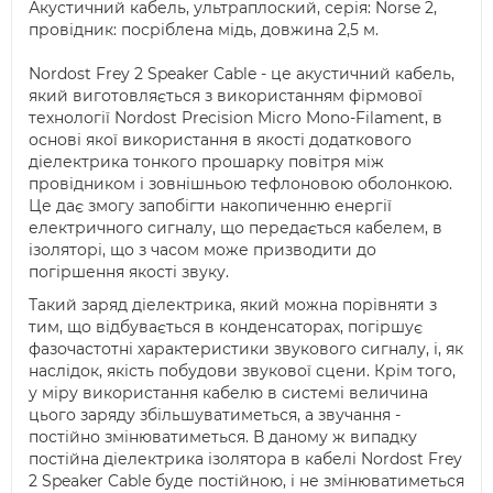
Акустичний кабель, ультраплоский, серія: Norse 2,
провідник: посріблена мідь, довжина 2,5 м.
Nordost Frey 2 Speaker Cable - це акустичний кабель,
який виготовляється з використанням фірмової
технології Nordost Precision Micro Mono-Filament, в
основі якої використання в якості додаткового
діелектрика тонкого прошарку повітря між
провідником і зовнішньою тефлоновою оболонкою.
Це дає змогу запобігти накопиченню енергії
електричного сигналу, що передається кабелем, в
ізоляторі, що з часом може призводити до
погіршення якості звуку.
Такий заряд діелектрика, який можна порівняти з
тим, що відбувається в конденсаторах, погіршує
фазочастотні характеристики звукового сигналу, і, як
наслідок, якість побудови звукової сцени. Крім того,
у міру використання кабелю в системі величина
цього заряду збільшуватиметься, а звучання -
постійно змінюватиметься. В даному ж випадку
постійна діелектрика ізолятора в кабелі Nordost Frey
2 Speaker Cable буде постійною, і не змінюватиметься