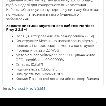
З'єднувач може мати різну довжину, що спрощує
підбір моделі для конкретного використання.
Кабель забезпечує точну передачу сигналу без втрат
потужності і внесення в нього будь-якого
забарвлення.
Характеристики акустичного кабелю Nordost
Frey 2 2.5M
Ізоляція: Фторований етилен-пропілен (FEP)
Конструкція: Механічно налаштована відстань,
довжина і мікромонофіламентна конструкція
Провідники: 22 x 22 AWG
Матеріал: посріблена 99,99999% цільна жила
OFC, посріблена 99,99999%
Ємність: 10.3pF/f
Індуктивність: 0.135μH/ft
Швидкість поширення: 96%
Клеми: Позолочені лопатки або штекер Banana
Теги:
Nordost Frey 2 2.5M