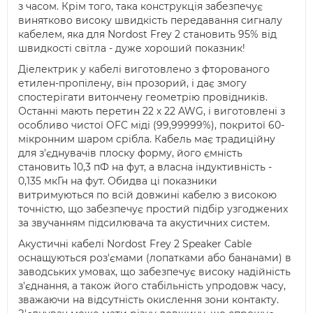
з часом. Крім того, така конструкція забезпечує
винятково високу швидкість передавання сигналу
кабелем, яка для Nordost Frey 2 становить 95% від
швидкості світла - дуже хороший показник!
Діелектрик у кабелі виготовлено з фторованого
етилен-пропілену, він прозорий, і дає змогу
спостерігати витончену геометрію провідників.
Останні мають перетин 22 х 22 AWG, і виготовлені з
особливо чистої OFC міді (99,99999%), покритої 60-
мікронним шаром срібла. Кабель має традиційну
для з'єднувачів плоску форму, його ємність
становить 10,3 пФ на фут, а власна індуктивність -
0,135 мкГн на фут. Обидва ці показники
витримуються по всій довжині кабелю з високою
точністю, що забезпечує простий підбір узгоджених
за звучанням підсилювача та акустичних систем.
Акустичні кабелі Nordost Frey 2 Speaker Cable
оснащуються роз'ємами (лопатками або бананами) в
заводських умовах, що забезпечує високу надійність
з'єднання, а також його стабільність упродовж часу,
зважаючи на відсутність окислення зони контакту.