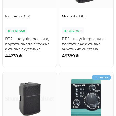
Montarbo B112
Montarbo B115
В наявності
В наявності
B112 – це універсальна,
B115 - це універсальна
портативна та потужна
портативна активна
активна акустична
акустична система
система, що підходить
повного діапазону, що
44239 ₴
49389 ₴
для використан..
підходить для вико..
Новинка