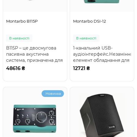
Montarbo B115P
Montarbo DSI-12
В наявності
В наявності
B115P – це двосмугова
1-канальний USB-
пасивна акустична
аудіоінтерфейс.Незамінний
система, призначена для
елемент обладнання для
використання в
домашньої студії
48616 ₴
12721 ₴
системах звукопідсиле..
звукозапису, звуко..
Новинка