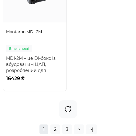
Montarbo MDI-2M
В наявності
MDI-2M – це DI-бокс із
вбудованим ЦАП,
розроблений для
мобільних пристроїв.
16429 ₴
Компактний та
універсаль..
1
2
3
>
>|