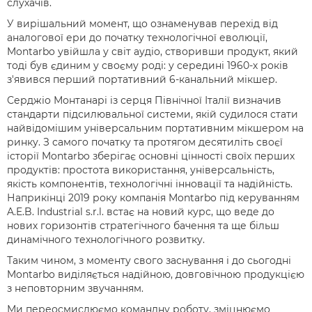
слухачів.
У вирішальний момент, що ознаменував перехід від
аналогової ери до початку технологічної еволюції,
Montarbo увійшла у світ аудіо, створивши продукт, який
тоді був єдиним у своєму роді: у середині 1960-х років
з'явився перший портативний 6-канальний мікшер.
Серджіо Монтанарі із серця Північної Італії визначив
стандарти підсилювальної системи, якій судилося стати
найвідомішим універсальним портативним мікшером на
ринку. З самого початку та протягом десятиліть своєї
історії Montarbo зберігає основні цінності своїх перших
продуктів: простота використання, універсальність,
якість компонентів, технологічні інновації та надійність.
Наприкінці 2019 року компанія Montarbo під керуванням
A.E.B. Industrial s.r.l. встає на новий курс, що веде до
нових горизонтів стратегічного бачення та ще більш
динамічного технологічного розвитку.
Таким чином, з моменту свого заснування і до сьогодні
Montarbo виділяється надійною, довговічною продукцією
з неповторним звучанням.
Ми переосмислюємо командну роботу, зміцнюємо