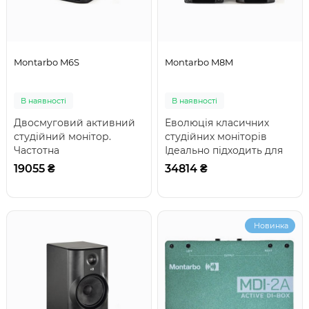
Montarbo M6S
Montarbo M8M
В наявності
В наявності
Двосмуговий активний
Еволюція класичних
студійний монітор.
студійних моніторів
Частотна
Ідеально підходить для
характеристика: 40 Гц –
тих, хто працює в студії, і
19055 ₴
34814 ₴
22 кГц. Максимальний
для тих, х..
звуков..
Новинка