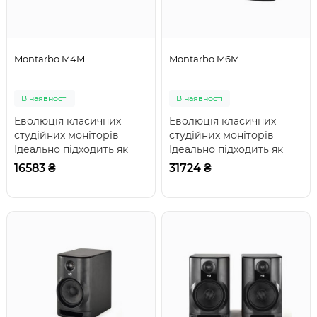
Montarbo M4M
Montarbo M6M
В наявності
В наявності
Еволюція класичних
Еволюція класичних
студійних моніторів
студійних моніторів
Ідеально підходить як
Ідеально підходить як
для тих, хто працює у
для тих, хто працює в
16583 ₴
31724 ₴
студії, так і для..
студії, так і для..