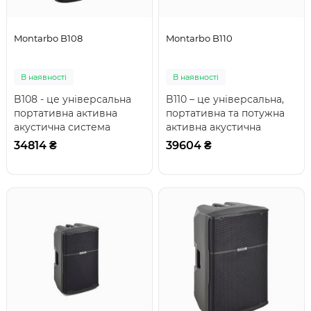
Montarbo B108
Montarbo B110
В наявності
В наявності
B108 - це універсальна
B110 – це універсальна,
портативна активна
портативна та потужна
акустична система
активна акустична
повного діапазону, що
система, що підходить
34814 ₴
39604 ₴
підходить для вико..
для приміщень ..