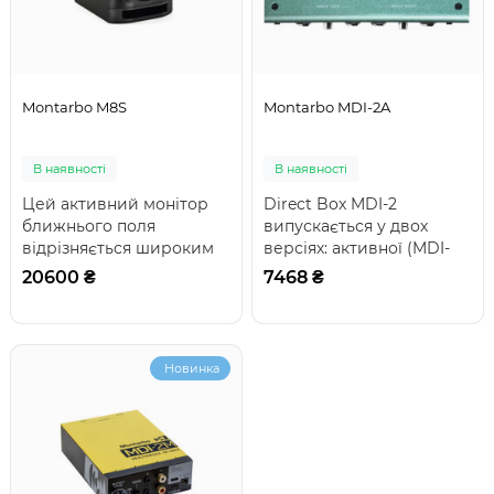
Montarbo M8S
Montarbo MDI-2A
В наявності
В наявності
Цей активний монітор
Direct Box MDI-2
ближнього поля
випускається у двох
відрізняється широким
версіях: активної (MDI-
та надзвичайно лінійним
2A, живиться від 9-
20600 ₴
7468 ₴
частотним діапазон..
вольтової батареї) та..
Новинка