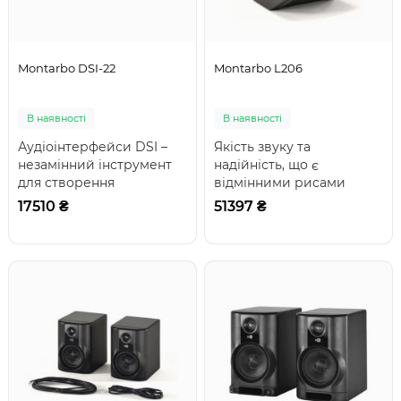
Montarbo DSI-22
Montarbo L206
В наявності
В наявності
Аудіоінтерфейси DSI –
Якість звуку та
незамінний інструмент
надійність, що є
для створення
відмінними рисами
домашньої студії
бренду Montarbo, втілені
17510 ₴
51397 ₴
звукозапису, що
в портативній системі
забезпечу..
L2..