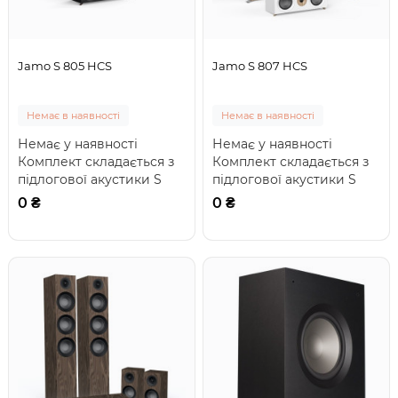
Jamo S 805 HCS
Jamo S 807 HCS
Немає в наявності
Немає в наявності
Немає у наявності
Немає у наявності
Комплект складається з
Комплект складається з
підлогової акустики S
підлогової акустики S
805, тилової акустики
807, тилової акустики
0 ₴
0 ₴
Jamo S 801, цен..
Jamo S 801, цен..