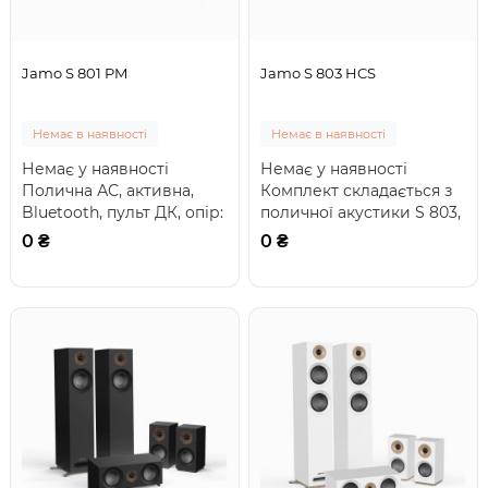
Jamo S 801 PM
Jamo S 803 HCS
Немає в наявності
Немає в наявності
Немає у наявності
Немає у наявності
Полична АС, активна,
Комплект складається з
Bluetooth, пульт ДК, опір:
поличної акустики S 803,
8 Ом, діапазон частот: 76-
тилової акустики Jamo S
0 ₴
0 ₴
26000 Гц..
801, центр..