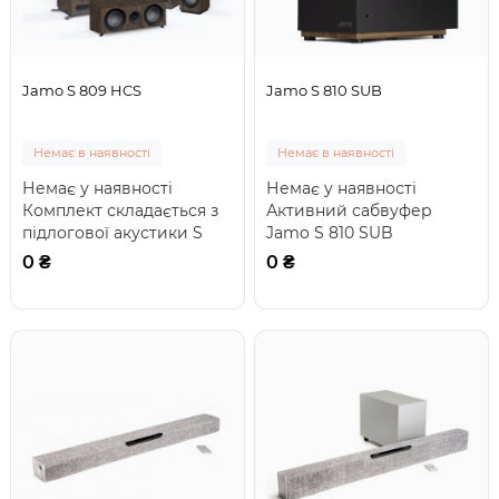
Jamo S 809 HCS
Jamo S 810 SUB
Немає в наявності
Немає в наявності
Немає у наявності
Немає у наявності
Комплект складається з
Активний сабвуфер
підлогової акустики S
Jamo S 810 SUB
809, тилової акустики
виготовлений у корпусі
0 ₴
0 ₴
Jamo S 801, цен..
типу бас-рефлекс із
нижнім..