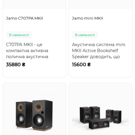
Jamo C707PA MKII
Jamo mini MKII
В наявності
В наявності
C707PA MKII - це
Акустична система mini
компактна активна
MKII Active Bookshelf
полична акустична
Speaker доводить, що
система, що поєднує
потужний звук не
35880 ₴
15600 ₴
елегантний дизайн з
потребує великих ..
вражаюч..