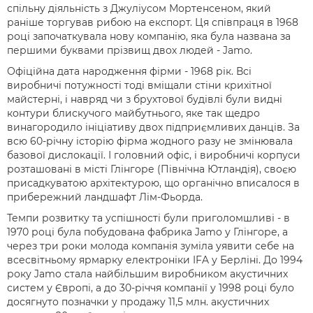
спільну діяльність з Джуліусом Мортенсеном, який
раніше торгував рибою на експорт. Ця співпраця в 1968
році започаткувала нову компанію, яка була названа за
першими буквами прізвищ двох людей - Jamo.
Офіційна дата народження фірми - 1968 рік. Всі
виробничі потужності тоді вміщали стіни крихітної
майстерні, і навряд чи з брухтової будівлі були видні
контури блискучого майбутнього, яке так щедро
винагородило ініціативу двох підприємливих данців. За
всю 60-річну історію фірма жодного разу не змінювала
базової дислокації. І головний офіс, і виробничі корпуси
розташовані в місті Глінгоре (Північна Ютландія), своєю
присадкуватою архітектурою, що органічно вписалося в
прибережний ландшафт Лім-Фьорда.
Темпи розвитку та успішності були приголомшливі - в
1970 році була побудована фабрика Jamo у Глінгоре, а
через три роки молода компанія зуміла уявити себе на
всесвітньому ярмарку електроніки IFA у Берліні. До 1994
року Jamo стала найбільшим виробником акустичних
систем у Європі, а до 30-річчя компанії у 1998 році було
досягнуто позначки у продажу 11,5 млн. акустичних