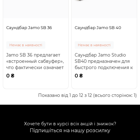
Саундбар Jamo SB 36
Саундбар Jamo SB 40
Немає в наявності
Немає в наявності
Jamo SB 36 предлагает
Саундбар Jamo Studio
«встроенный сабвуфер»,
SB40 предназначен для
что фактически означает
быстрого подключения к
объединение 2,5-
телевизору. Просто
0 ₴
0 ₴
дюймовых драйве..
подключите вход..
Показано від 1 до 12 з 12 (всього сторінок: 1)
Хочете бути в курсі всіх акцій і знижок?
Підпишіться на нашу розсилку