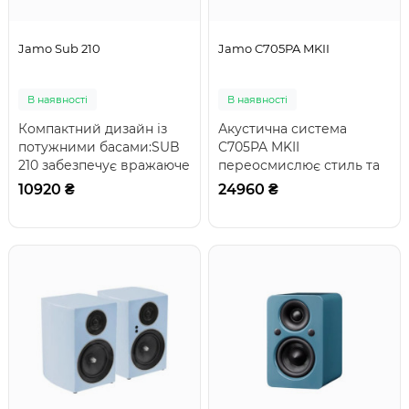
Jamo Sub 210
Jamo C705PA MKII
В наявності
В наявності
Компактний дизайн із
Акустична система
потужними басами:SUB
C705PA MKII
210 забезпечує вражаюче
переосмислює стиль та
відтворення басів у
вишуканість завдяки
10920 ₴
24960 ₴
компактному та..
модним кольоровим
рішенням т..