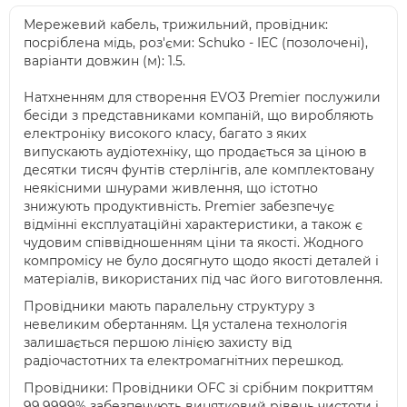
Мережевий кабель, трижильний, провідник:
посріблена мідь, роз'єми: Schuko - IEC (позолочені),
варіанти довжин (м): 1.5.
Натхненням для створення EVO3 Premier послужили
бесіди з представниками компаній, що виробляють
електроніку високого класу, багато з яких
випускають аудіотехніку, що продається за ціною в
десятки тисяч фунтів стерлінгів, але комплектовану
неякісними шнурами живлення, що істотно
знижують продуктивність. Premier забезпечує
відмінні експлуатаційні характеристики, а також є
чудовим співвідношенням ціни та якості. Жодного
компромісу не було досягнуто щодо якості деталей і
матеріалів, використаних під час його виготовлення.
Провідники мають паралельну структуру з
невеликим обертанням. Ця усталена технологія
залишається першою лінією захисту від
радіочастотних та електромагнітних перешкод.
Провідники: Провідники OFC зі срібним покриттям
99,9999% забезпечують винятковий рівень чистоти і