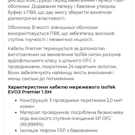
фіксації конструкції перед нанесенням гнучкої ПВХ-
оболонки. Додавання паперу і бавовни утворює
буфер з ПВХ, що дає змогу зберегти виняткові
діелектричні властивості.
Оболонка: В якості зовнішньої оболонки
використовується ПВХ, що забезпечує високий
ступінь гнучкості і механічної міцності.
Кабель Premier термінується за допомогою
виготовлених на замовлення IsoTek литих роз'ємів
аудіофільського класу з цільного OFC з
провідниками, покритими 24-каратним золотом.
Вони забезпечують найвищу якість виконання і
менш схильні до потьмяніння.
Характеристики кабелю мережевого IsoTek
EVO3 Premier 1.5M
Конструкція: 3 провідники перетином 2,0 мм²
кожен
Матеріал провідників: посріблена безкиснева
мідь високого ступеня очищення SP OFC
(99,9999%)
Ізоляція: тефлон FEP з бавовняним