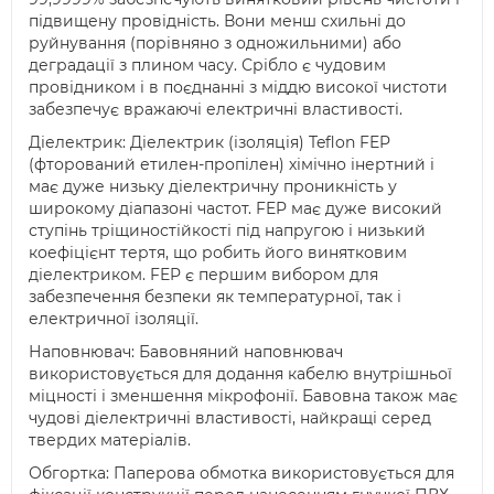
підвищену провідність. Вони менш схильні до
руйнування (порівняно з одножильними) або
деградації з плином часу. Срібло є чудовим
провідником і в поєднанні з міддю високої чистоти
забезпечує вражаючі електричні властивості.
Діелектрик: Діелектрик (ізоляція) Teflon FEP
(фторований етилен-пропілен) хімічно інертний і
має дуже низьку діелектричну проникність у
широкому діапазоні частот. FEP має дуже високий
ступінь тріщиностійкості під напругою і низький
коефіцієнт тертя, що робить його винятковим
діелектриком. FEP є першим вибором для
забезпечення безпеки як температурної, так і
електричної ізоляції.
Наповнювач: Бавовняний наповнювач
використовується для додання кабелю внутрішньої
міцності і зменшення мікрофонії. Бавовна також має
чудові діелектричні властивості, найкращі серед
твердих матеріалів.
Обгортка: Паперова обмотка використовується для