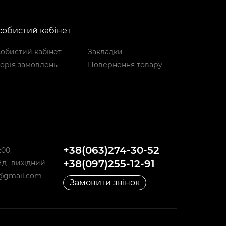
обистий кабінет
обистий кабінет
Закладки
торія замовлень
Повернення товару
+38(063)274-30-52
:00,
+38(097)255-12-91
,Нд- вихідний
@gmail.com
Замовити звінок