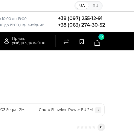
UA
RU
+38 (097) 255-12-91
 10:00 до 19:00,
+38 (063) 274-30-52
:00 до 15:00,Нд- вихідний
0
Привіт,
увійдіть до кабінету
VO3 Sequel 2M
Chord Shawline Power EU 2M
0