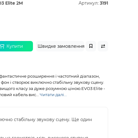
3 Elite 2M
Артикул:
3191
Купити
Швидке замовлення
 фантастичне розширення і частотний діапазон,
фон і створює виключно стабільну звукову сцену.
ищого класу за дуже розумною ціною.EVO3 Elite -
овий кабель вис...
Читати далі...
лючно стабільну звукову сцену. Ще один
льна геометрія, мідь високого ступеня