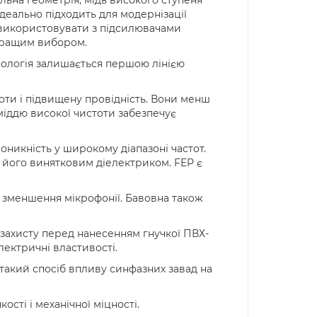
деально підходить для модернізації
а використовувати з підсилювачами
йкращим вибором.
ологія залишається першою лінією
ти і підвищену провідність. Вони менш
 міддю високої чистоти забезпечує
роникність у широкому діапазоні частот.
ь його винятковим діелектриком. FEP є
 зменшення мікрофонії. Бавовна також
 захисту перед нанесенням гнучкої ПВХ-
лектричні властивості.
акий спосіб впливу синфазних завад на
сті і механічної міцності.