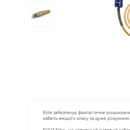
Elite забезпечує фантастичне розширен
кабель вищого класу за дуже розумною 
EVO3 Elite - це справжній силовий кабе