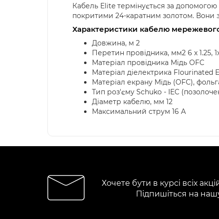
Кабель Elite термінується за допомогою
покритими 24-каратним золотом. Вони з
Характеристики кабелю мережевого 
Довжина, м 2
Перетин провідника, мм2 6 x 1.25, 1x
Матеріал провідника Мідь OFC
Матеріал діелектрика Flourinated E
Матеріал екрану Мідь (OFC), фольг
Тип роз'єму Schuko - IEC (позолоче
Діаметр кабелю, мм 12
Максимальний струм 16 А
Хочете бути в курсі всіх акці
Підпишіться на наш