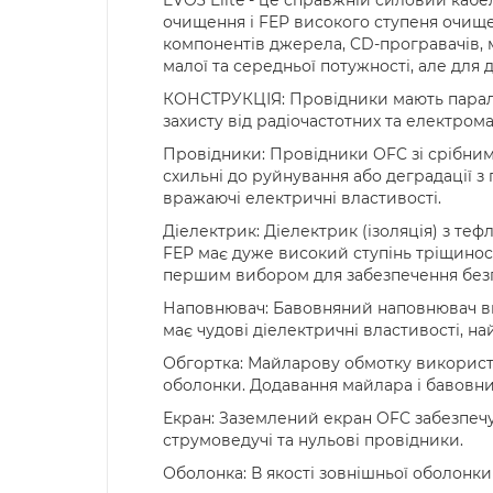
очищення і FEP високого ступеня очище
компонентів джерела, CD-програвачів, 
малої та середньої потужності, але д
КОНСТРУКЦІЯ: Провідники мають парале
захисту від радіочастотних та електром
Провідники: Провідники OFC зі срібним
схильні до руйнування або деградації з
вражаючі електричні властивості.
Діелектрик: Діелектрик (ізоляція) з теф
FEP має дуже високий ступінь тріщиност
першим вибором для забезпечення безпек
Наповнювач: Бавовняний наповнювач вик
має чудові діелектричні властивості, н
Обгортка: Майларову обмотку використо
оболонки. Додавання майлара і бавовни 
Екран: Заземлений екран OFC забезпеч
струмоведучі та нульові провідники.
Оболонка: В якості зовнішньої оболонки 