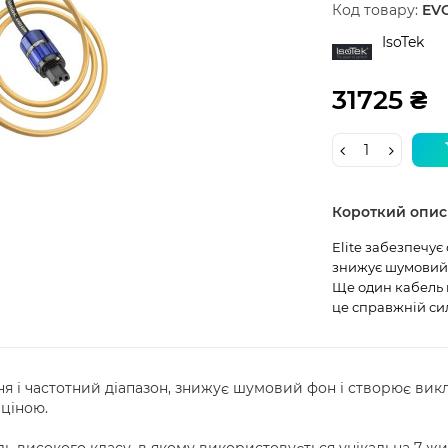
Код товару:
EVO
IsoTek
31725 ₴
Короткий опис
Elite забезпечує
знижує шумовий 
Ще один кабель в
це справжній сил
ня і частотний діапазон, знижує шумовий фон і створює вик
ціною.
ль високого класу, в якому використовується унікальна 7-жи