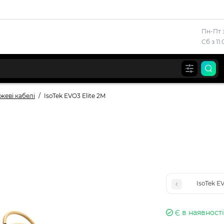
Пн-Пт з
Сб з 11
жеві кабелі
IsoTek EVO3 Elite 2M
IsoTek E
Є в наявності