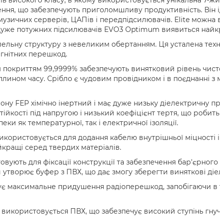
ння, що забезпечують приголомшливу продуктивність. Він і
музичних серверів, ЦАПів і передпідсилювачів. Elite можн
ля дуже потужних підсилювачів EVO3 Optimum виявиться на
льну структуру з невеликим обертанням. Ця усталена техн
агнітних перешкод.
 покриттям 99,9999% забезпечують винятковий рівень чисто
 плином часу. Срібло є чудовим провідником і в поєднанні з
лону FEP хімічно інертний і має дуже низьку діелектричну п
ійкості під напругою і низький коефіцієнт тертя, що робит
и як температурної, так і електричної ізоляції.
ористовується для додання кабелю внутрішньої міцності і
айкращі серед твердих матеріалів.
вують для фіксації конструкції та забезпечення бар'єрного
утворює буфер з ПВХ, що дає змогу зберегти виняткові діе
ує максимальне придушення радіоперешкод, запобігаючи в т
використовується ПВХ, що забезпечує високий ступінь гнучко