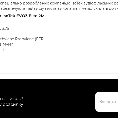
 спеціально розроблених компанією IsoTek аудіофільських ро
абезпечують найвищу якість виконання і менш схильні до п
IsoTek EVO3 Elite 2M
 3.75
thylene Propylene (FEP)
а Mylar
ні)
й і знижок?
у розсилку