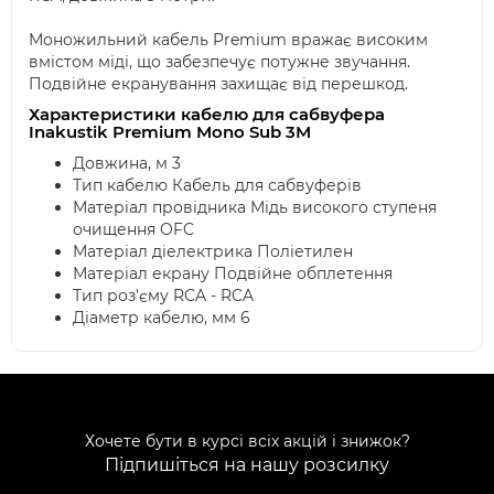
Моножильний кабель Premium вражає високим
вмістом міді, що забезпечує потужне звучання.
Подвійне екранування захищає від перешкод.
Характеристики кабелю для сабвуфера
Inakustik Premium Mono Sub 3M
Довжина, м 3
Тип кабелю Кабель для сабвуферів
Матеріал провідника Мідь високого ступеня
очищення OFC
Матеріал діелектрика Поліетилен
Матеріал екрану Подвійне обплетення
Тип роз'єму RCA - RCA
Діаметр кабелю, мм 6
Хочете бути в курсі всіх акцій і знижок?
Підпишіться на нашу розсилку