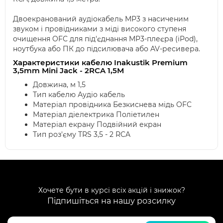
Двоекранований аудіокабель MP3 з насиченим
звуком і провідниками з міді високого ступеня
очищення OFC для під'єднання MP3-плеєра (iPod),
ноутбука або ПК до підсилювача або AV-ресивера.
Характеристики кабелю Inakustik Premium
3,5mm Mini Jack - 2RCA 1,5M
Довжина, м 1,5
Тип кабелю Аудіо кабель
Матеріал провідника Безкиснева мідь OFC
Матеріал діелектрика Поліетилен
Матеріал екрану Подвійний екран
Тип роз'єму TRS 3,5 - 2 RCA
Хочете бути в курсі всіх акцій і знижок?
Підпишіться на нашу розсилку