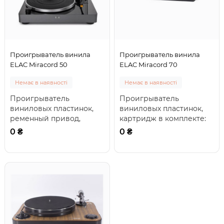
Проигрыватель винила
Проигрыватель винила
ELAC Miracord 50
ELAC Miracord 70
Немає в наявності
Немає в наявності
Проигрыватель
Проигрыватель
виниловых пластинок,
виниловых пластинок,
ременный привод,
картридж в комплекте:
скорость вращения 33½
Audio-Technica AT95, тип
0 ₴
0 ₴
и 45 об/мин,
ММ, эллиптическая ..
регулировка с..