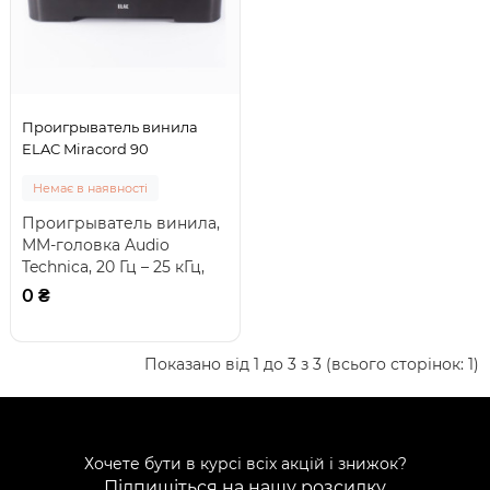
Проигрыватель винила
ELAC Miracord 90
Немає в наявності
Проигрыватель винила,
MM-головка Audio
Technica, 20 Гц – 25 кГц,
сила прижима 1.4 ± 0.4 г,
0 ₴
14 ± 4 мН..
Показано від 1 до 3 з 3 (всього сторінок: 1)
Хочете бути в курсі всіх акцій і знижок?
Підпишіться на нашу розсилку