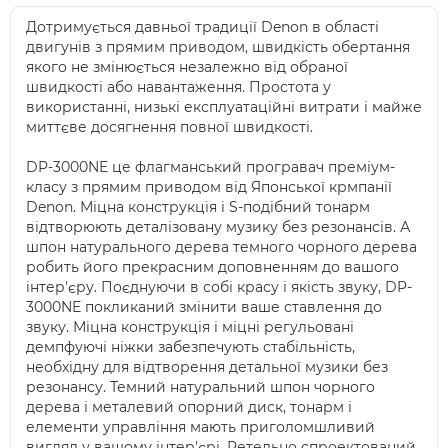
Дотримується давньої традиції Denon в області
двигунів з прямим приводом, швидкість обертання
якого не змінюється незалежно від обраної
швидкості або навантаження. Простота у
використанні, низькі експлуатаційні витрати і майже
миттєве досягнення повної швидкості.
DP-3000NE це флагманський програвач преміум-
класу з прямим приводом від Японської крмпанії
Denon. Міцна конструкція і S-подібний тонарм
відтворюють деталізовану музику без резонансів. А
шпон натурального дерева темного чорного дерева
робить його прекрасним доповненням до вашого
інтер'єру. Поєднуючи в собі красу і якість звуку, DP-
3000NE покликаний змінити ваше ставлення до
звуку. Міцна конструкція і міцні регульовані
демпфуючі ніжки забезпечують стабільність,
необхідну для відтворення детальної музики без
резонансу. Темний натуральний шпон чорного
дерева і металевий опорний диск, тонарм і
елементи управління мають приголомшливий
вигляд у вашому інтер'єрі. Ретельно спроектований