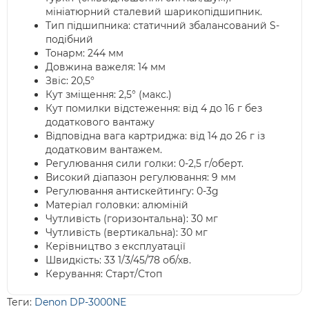
мініатюрний сталевий шарикопідшипник.
Тип підшипника: статичний збалансований S-
подібний
Тонарм: 244 мм
Довжина важеля: 14 мм
Звіс: 20,5°
Кут зміщення: 2,5° (макс.)
Кут помилки відстеження: від 4 до 16 г без
додаткового вантажу
Відповідна вага картриджа: від 14 до 26 г із
додатковим вантажем.
Регулювання сили голки: 0-2,5 г/оберт.
Високий діапазон регулювання: 9 мм
Регулювання антискейтингу: 0-3g
Матеріал головки: алюміній
Чутливість (горизонтальна): 30 мг
Чутливість (вертикальна): 30 мг
Керівництво з експлуатації
Швидкість: 33 1/3/45/78 об/хв.
Керування: Старт/Стоп
Теги:
Denon DP-3000NE