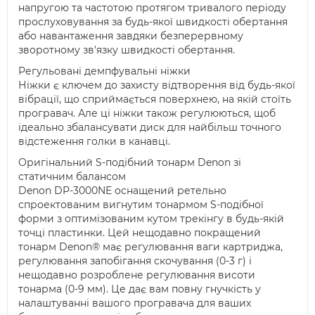
напругою та частотою протягом тривалого періоду
прослуховування за будь-якої швидкості обертання
або навантаження завдяки безперервному
зворотному зв'язку швидкості обертання.
Регульовані демпфувальні ніжки
Ніжки є ключем до захисту відтворення від будь-якої
вібрації, що сприймається поверхнею, на якій стоїть
програвач. Але ці ніжки також регулюються, щоб
ідеально збалансувати диск для найбільш точного
відстеження голки в канавці.
Оригінальний S-подібний тонарм Denon зі
статичним балансом
Denon DP-3000NE оснащений ретельно
спроектованим вигнутим тонармом S-подібної
форми з оптимізованим кутом трекінгу в будь-якій
точці пластинки. Цей нещодавно покращений
тонарм Denon® має регулювання ваги картриджа,
регулювання запобігання скочування (0-3 г) і
нещодавно розроблене регулювання висоти
тонарма (0-9 мм). Це дає вам повну гнучкість у
налаштуванні вашого програвача для ваших