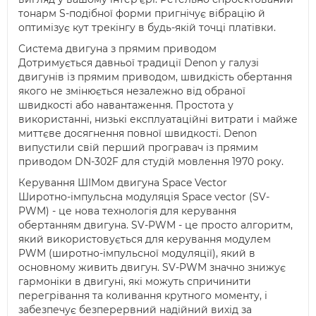
тонарм S-подібної форми пригнічує вібрацію й
оптимізує кут трекінгу в будь-якій точці платівки.
Система двигуна з прямим приводом
Дотримується давньої традиції Denon у галузі
двигунів із прямим приводом, швидкість обертання
якого не змінюється незалежно від обраної
швидкості або навантаження. Простота у
використанні, низькі експлуатаційні витрати і майже
миттєве досягнення повної швидкості. Denon
випустили свій перший програвач із прямим
приводом DN-302F для студій мовлення 1970 року.
Керування ШІМом двигуна Space Vector
Широтно-імпульсна модуляція Space vector (SV-
PWM) - це нова технологія для керування
обертанням двигуна. SV-PWM - це просто алгоритм,
який використовується для керування модулем
PWM (широтно-імпульсної модуляції), який в
основному живить двигун. SV-PWM значно знижує
гармоніки в двигуні, які можуть спричинити
перегрівання та коливання крутного моменту, і
забезпечує безперервний надійний вихід за