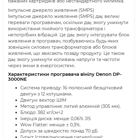
бажаних картриджів або нестандартного килимка.
Імпульсне джерело живлення (SMPS)
Імпульсне джерело живлення (SMPS) дає великі
переваги програвачам, оскільки дає змогу уникнути
використання лінійного трансформатора і
непотрібних вібрацій. Це дає змогу інтегрувати блок
живлення в програвач, позбуваючись будь-яких
зовнішніх силових трансформаторів або блоків
живлення, що звисають позаду продукту. Це також
дає змогу уникнути коливань напруги та частоти
через зміни в енергосистемі.
Характеристики програвача вінілу Denon DP-
3000NE
Система приводу: 16-полюсний безщітковий
двигун з 12 котушками.
Двигун: вектор ШІМ
Метод управління: литий алюміній (305 мм).
Блюдо: 382 кг/см^2
Інерція диска: менше 0,06% JIS
Wow Flatter: менше ± 0,3%.
Допуск за швидкістю: понад 70 дБ
Гуркіт (співвідношення сигнал/шум):