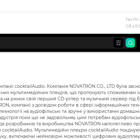
Пн-Пт з
Сб з 11
омпанії cocktailAudio. Компанія NOVATRON CO., LTD була засно
сних мультимедійних плеєрів, що пропонують споживачам інн
на ринок свій перший CD-ріпер та музичний сервер під бре
N, компанії з досвідом роботи в сфері інформаційних те
технології на аудіофільські та зручні у використанні домаш
індустрія поки що не задовольняє цим потребам аудіофільсь
да розробників та виробництва NOVATRON наполегливо пра
ocktailAudio. Мультимедійні плеєри cocktailAudio поєднують 
уку, включаючи неймовірні можливості цифрових аудіоплеєрів