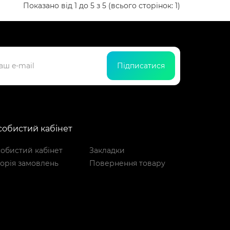
Показано від 1 до 5 з 5 (всього сторінок: 1)
Підписатися
обистий кабінет
обистий кабінет
Закладки
торія замовлень
Повернення товару