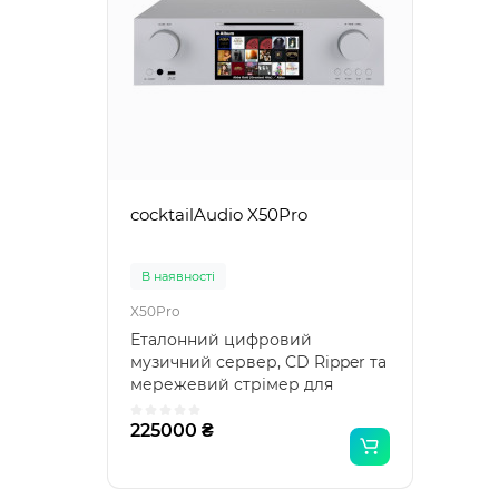
cocktailAudio X50Pro
В наявності
X50Pro
Еталонний цифровий
музичний сервер, CD Ripper та
мережевий стрімер для
справжніх поціновувачів - Coc..
225000 ₴