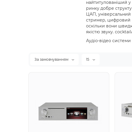
найтитулованіший у 
ринку добре структу
ЦАП, універсальний 
стример, цифровий р
оскільки вони швидко
якістю звуку. cockta
Аудіо-відео системи 
За замовчуванням
15