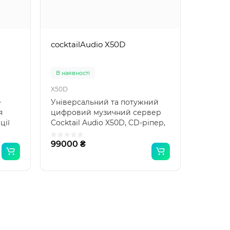
cocktailAudio X50D
В наявності
X50D
е
Універсальний та потужний
я
цифровий музичний сервер
ції
Cocktail Audio X50D, CD-ріпер,
мережевий стример,..
99000 ₴