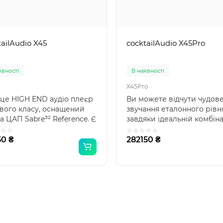
tailAudio X45
cocktailAudio X45Pro
явності
В наявності
X45Pro
- це HIGH END аудіо плеєр
Ви можете відчути чудов
ового класу, оснащений
звучання еталонного рівн
 ЦАП Sabre³² Reference. Є
завдяки ідеальній комбіна
еєром, ..
чіпа Saber PRO DAC E..
50 ₴
282150 ₴