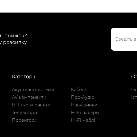
й і знижок?
у розсилку
Категорії
Ос
Акустичні системи
Кабелі
Ос
AV компоненти
Про-Аудіо
Іс
Hi-Fi компоненти
Навушники
Телевізори
Hi-Fi плеєри
Проектори
Hi-Fi меблі