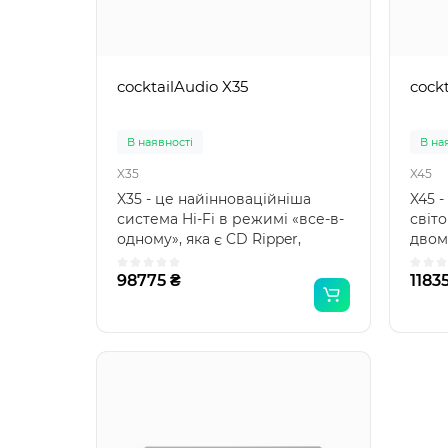
cocktailAudio X35
cock
В наявності
В на
X35
X45
X35 - це найінноваційніша
X45 
система Hi-Fi в режимі «все-в-
світ
одному», яка є CD Ripper,
двома
Музичний сервер, М..
CD пл
98775 ₴
1183