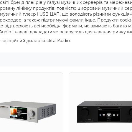
світі бренд плеєрів у галузі музичних серверів та мережеви
ровану лінійку продуктів: повністю цифровий музичний сер
музичний плеєр і USB ЦАП, що володіють різними функція
екордер, а також підтримуючі файли інше. Продукти cocktai
 відтворюють всі необхідні формати, не займають багато мі
ilAudio і надалі докладатиме всіх зусиль для надання ринку 
- офіційний дилер cocktailAudio.