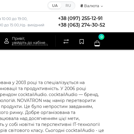
UA
RU
₴
Валюта
+38 (097) 255-12-91
 10:00 до 19:00,
+38 (063) 274-30-52
:00 до 15:00,Нд- вихідний
0
Привіт,
увійдіть до кабінету
вана у 2003 році та спеціалізується на
овації та продуктивність. У 2006 році
ндом cocktailAudio. cocktailAudio — бренд,
хнологій. NOVATRON має намір перетворити
ні продукти. Це було непростим завданням,
кого ринку. Добре організована та
цювала над досягненням цієї мети,
у собі новітні та перспективні ІТ-технології
 світового класу. Сьогодні cocktailAudio - це