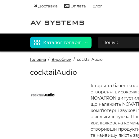
Доставка
Оплата
Блог
Каталог товарів
Головна
Виробник
cocktailAudio
cocktailAudio
Історія та бачення к
створенні високоякі
NOVATRON випустила 
що належить NOVATRO
комп'ютерні звукові 
оскільки існуюча ІТ-
кваліфікована коман
створивши продукти c
та найвищу якість зв