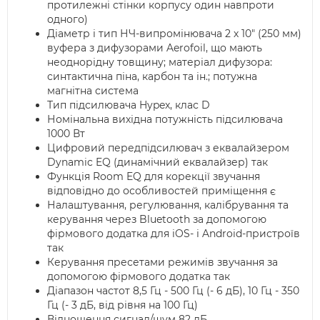
протилежні стінки корпусу один навпроти
одного)
Діаметр і тип НЧ-випромінювача 2 х 10″ (250 мм)
вуфера з дифузорами Aerofoil, що мають
неоднорідну товщину; матеріал дифузора:
синтактична піна, карбон та ін.; потужна
магнітна система
Тип підсилювача Hypex, клас D
Номінальна вихідна потужність підсилювача
1000 Вт
Цифровий передпідсилювач з еквалайзером
Dynamic EQ (динамічний еквалайзер) так
Функція Room EQ для корекції звучання
відповідно до особливостей приміщення є
Налаштування, регулювання, калібрування та
керування через Bluetooth за допомогою
фірмового додатка для iOS- і Android-пристроїв
так
Керування пресетами режимів звучання за
допомогою фірмового додатка так
Діапазон частот 8,5 Гц - 500 Гц (- 6 дБ), 10 Гц - 350
Гц (- 3 дБ, від рівня на 100 Гц)
Відношення сигнал/шум 82 дБ