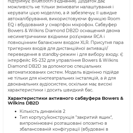
підтримує Bluetooth-з'єднання). Додаток дає
можливість не тільки змінювати налаштування і
керувати цією моделлю, а й забезпечує її швидке
автокалібрування, використовуючи функцію Room
EQ і вбудований у смартфон мікрофон. Сабвуфер
Bowers & Wilkins Diamond DB2D оснащений двома
несиметричними вхідними роз'ємами RCA і
повноцінним балансним входом XLR. Присутня пара
тригерних входів для дистанційної активації/
переведення в standby-режим і для вибору входу. Є
інтерфейс RS-232 для управління Bowers & Wilkins
Diamond DB2D за допомогою спеціальних
автоматизованих систем. Модель відмінно підійде
не тільки для кінотеатральних інсталяцій, а й для
двоканальних аудіосистем, оскільки має високі
характеристики і досить швидкий бас.
Характеристики активного сабвуфера Bowers &
Wilkins DB2D
Кількість динаміків 2
Тип корпусу/конструкція "закритий ящик",
випромінювачі розташовані опозитно в
збалансованій конфігурації (вбудовані в