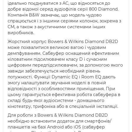
ідеально поєднуватися з АС, що відносяться до
добре відомої серед аудіофілів серії 800 Diamond.
Компанія B&W зазначає, що модель чудово
спрацюється і з іншими серіями колонок, зокрема з
CM, а також з акустичними системами інших
виробників.
Жорсткий корпус Bowers & Wilkins Diamond DB2D
може похвалитися великою вагою і чудовим
демпфуванням. Сабвуфер оснащений ефективним
кіловатним підсилювачем класу D і сучасним
цифровим передпідсилювачем, за допомогою якого
завжди забезпечується необхідний рівень
потужності. Функції Dynamic EQ і Room EQ дають
змогу налаштувати звучання моделі в повній
відповідності з особливостями приміщення. При
цьому гарантується ефективна робота сабвуфера в
складі будь-якої аудіосистеми - домашнього
кінотеатру, трифоніка або в спеціальній інсталяції.
Для роботи з Bowers & Wilkins Diamond DB2D
необхідно встановити додаток для смартфонів/
планшетів на базі Android або iOS (сабвуфер