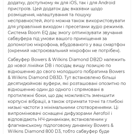
додатку, доступному як для iOS, так і для Android
пристроїв. Цей додаток дає вказівки щодо
розміщення, налаштування та пошуку
несправностей, його можна також використовувати
для управління виходом і пресетами аудіо режимів.
Система Room EQ дає змогу оптимізувати звучання
сабвуфера під умови вашого приміщення за
допомогою мікрофона, вбудованого у ваш смартфон
(окремий настроювальний мікрофон не потрібен).
Сабвуфер Bowers & Wilkins Diamond DB2D належить
до нової лінійки DB і посідає вищу позицію по
відношенню до свого молодшого побратима Bowers
& Wilkins Diamond DB3D. Тут встановлено більші
десятидюймові вуфери, які розташовані опозитно по
відношенню один до одного і спрямовані в
протилежні боки, що дає можливість зменшити
корпусні вібрації, а також отримати точні та глибокі
низькі частоти з мінімальними спотвореннями. Ці
випромінювачі оснащені дифузорами Aerofoil і
відповідають НЧ-динамікам, встановленим у
флагманському підлоговому динаміку Bowers &
Wilkins Diamond 800 D3, тобто сабвуфер буде