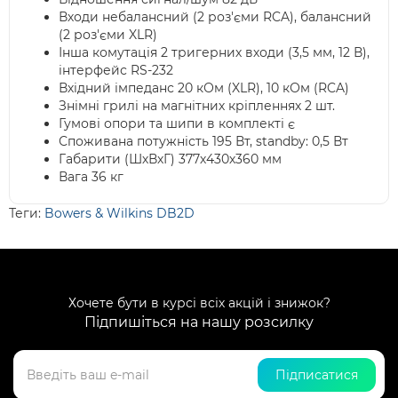
Входи небалансний (2 роз'єми RCA), балансний
(2 роз'єми XLR)
Інша комутація 2 тригерних входи (3,5 мм, 12 В),
інтерфейс RS-232
Вхідний імпеданс 20 кОм (XLR), 10 кОм (RCA)
Знімні грилі на магнітних кріпленнях 2 шт.
Гумові опори та шипи в комплекті є
Споживана потужність 195 Вт, standby: 0,5 Вт
Габарити (ШхВхГ) 377х430х360 мм
Вага 36 кг
Теги:
Bowers & Wilkins DB2D
Хочете бути в курсі всіх акцій і знижок?
Підпишіться на нашу розсилку
Підписатися