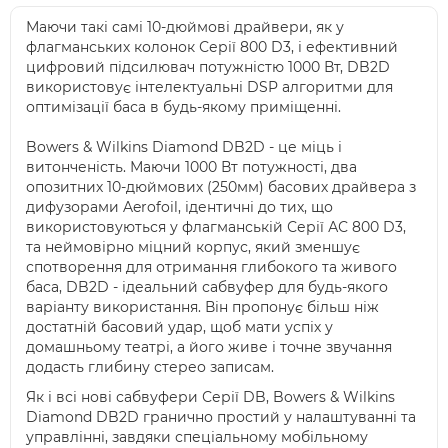
Маючи такі самі 10-дюймові драйвери, як у
флагманських колонок Серії 800 D3, і ефективний
цифровий підсилювач потужністю 1000 Вт, DB2D
використовує інтелектуальні DSP алгоритми для
оптимізації баса в будь-якому приміщенні.
Bowers & Wilkins Diamond DB2D - це міць і
витонченість. Маючи 1000 Вт потужності, два
опозитних 10-дюймових (250мм) басових драйвера з
дифузорами Aerofoil, ідентичні до тих, що
використовуються у флагманській Серії АС 800 D3,
та неймовірно міцний корпус, який зменшує
спотворення для отримання глибокого та живого
баса, DB2D - ідеальний сабвуфер для будь-якого
варіанту використання. Він пропонує більш ніж
достатній басовий удар, щоб мати успіх у
домашньому театрі, а його живе і точне звучання
додасть глибину стерео записам.
Як і всі нові сабвуфери Серії DB, Bowers & Wilkins
Diamond DB2D гранично простий у налаштуванні та
управлінні, завдяки спеціальному мобільному