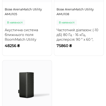
Bose ArenaMatch Utility
Bose ArenaMatch Utility
AMU105
AMU108
В наявності
В наявності
Акустична система
Частотний діапазон: (-10
ближнього поля
дБ) 80 Гц - 16 кГц,
RoomMatch Utility
дисперсія: 90 ° x 60 °,
RMU105 розроблена для
потужність: 250 Вт,
48256 ₴
75860 ₴
озвучування якісним
чутливість:..
звуком ..