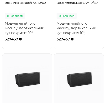
Bose ArenaMatch AM10/60
Bose ArenaMatch AM10/80
В наявності
В наявності
Модуль лінійного
Модуль лінійного
масиву, вертикальний
масиву, вертикальний
кут покриття 10°,
кут покриття 10°,
горизонтальний
горизонтальний
327437 ₴
327437 ₴
60/80/100°; динаміки: 1 x
60/80/100°; динаміки: 1 x
14'..
14'..