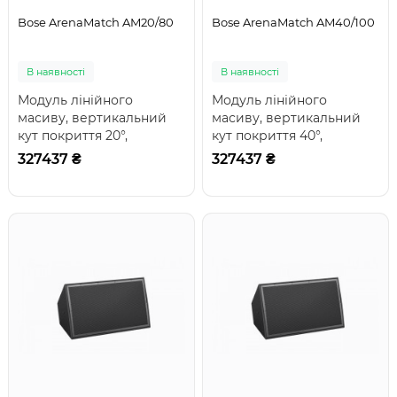
Bose ArenaMatch AM20/80
Bose ArenaMatch AM40/100
В наявності
В наявності
Модуль лінійного
Модуль лінійного
масиву, вертикальний
масиву, вертикальний
кут покриття 20°,
кут покриття 40°,
горизонтальний
горизонтальний
327437 ₴
327437 ₴
60/80/100°; динаміки: 1 x
60/80/100°; динаміки: 1 x
14'..
14'..