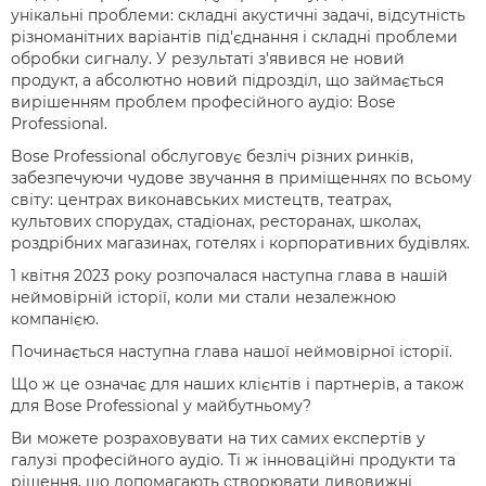
унікальні проблеми: складні акустичні задачі, відсутність
різноманітних варіантів під'єднання і складні проблеми
обробки сигналу. У результаті з'явився не новий
продукт, а абсолютно новий підрозділ, що займається
вирішенням проблем професійного аудіо: Bose
Professional.
Bose Professional обслуговує безліч різних ринків,
забезпечуючи чудове звучання в приміщеннях по всьому
світу: центрах виконавських мистецтв, театрах,
культових спорудах, стадіонах, ресторанах, школах,
роздрібних магазинах, готелях і корпоративних будівлях.
1 квітня 2023 року розпочалася наступна глава в нашій
неймовірній історії, коли ми стали незалежною
компанією.
Починається наступна глава нашої неймовірної історії.
Що ж це означає для наших клієнтів і партнерів, а також
для Bose Professional у майбутньому?
Ви можете розраховувати на тих самих експертів у
галузі професійного аудіо. Ті ж інноваційні продукти та
рішення, що допомагають створювати дивовижні