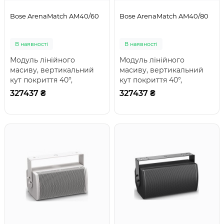
Bose ArenaMatch AM40/60
Bose ArenaMatch AM40/80
В наявності
В наявності
Модуль лінійного
Модуль лінійного
масиву, вертикальний
масиву, вертикальний
кут покриття 40°,
кут покриття 40°,
горизонтальний
горизонтальний
327437 ₴
327437 ₴
60/80/100°; динаміки: 1 x
60/80/100°; динаміки: 1 x
14'..
14'..