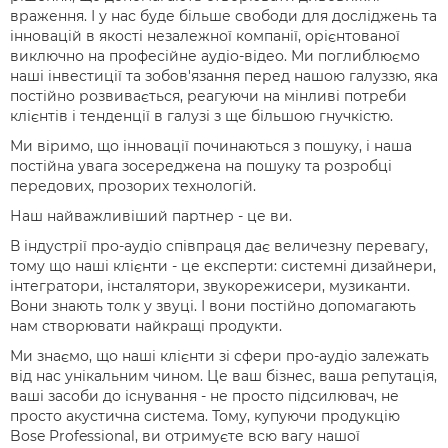
враження. І у нас буде більше свободи для досліджень та
інновацій в якості незалежної компанії, орієнтованої
виключно на професійне аудіо-відео. Ми поглиблюємо
наші інвестиції та зобов'язання перед нашою галуззю, яка
постійно розвивається, реагуючи на мінливі потреби
клієнтів і тенденції в галузі з ще більшою гнучкістю.
Ми віримо, що інновації починаються з пошуку, і наша
постійна увага зосереджена на пошуку та розробці
передових, прозорих технологій.
Наш найважливіший партнер - це ви.
В індустрії про-аудіо співпраця дає величезну перевагу,
тому що наші клієнти - це експерти: системні дизайнери,
інтегратори, інсталятори, звукорежисери, музиканти.
Вони знають толк у звуці. І вони постійно допомагають
нам створювати найкращі продукти.
Ми знаємо, що наші клієнти зі сфери про-аудіо залежать
від нас унікальним чином. Це ваш бізнес, ваша репутація,
ваші засоби до існування - не просто підсилювач, не
просто акустична система. Тому, купуючи продукцію
Bose Professional, ви отримуєте всю вагу нашої