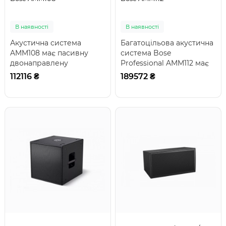
В наявності
В наявності
Акустична система
Багатоцільова акустична
AMM108 має пасивну
система Bose
двонаправлену
Professional AMM112 має
коаксіальну конструкцію
пасивну коаксіальну
112116 ₴
189572 ₴
з 1,7-дюймовим
двосмугову конструк..
компресійн..