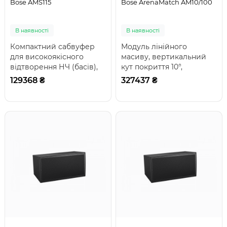
Bose AMS115
Bose ArenaMatch AM10/100
В наявності
В наявності
Компактний сабвуфер
Модуль лінійного
для високоякісного
масиву, вертикальний
відтворення НЧ (басів),
кут покриття 10°,
динамік: 1x15»,
горизонтальний
129368 ₴
327437 ₴
всеспрямована діаграм..
60/80/100°; динаміки: 1 x
14'..