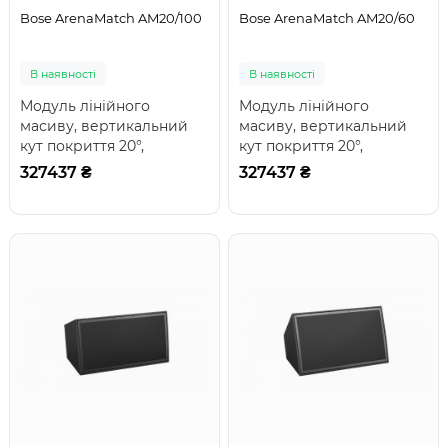
Bose ArenaMatch AM20/100
Bose ArenaMatch AM20/60
В наявності
В наявності
Модуль лінійного
Модуль лінійного
масиву, вертикальний
масиву, вертикальний
кут покриття 20°,
кут покриття 20°,
горизонтальний
горизонтальний
327437 ₴
327437 ₴
60/80/100°; динаміки: 1 x
60/80/100°; динаміки: 1 x
14'..
14'..