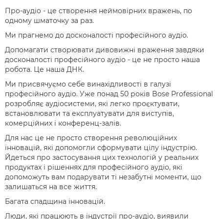
Про-аудіо - це створення неймовірних вражень, по
одному шматочку за раз.
Ми прагнемо до досконалості професійного аудіо.
Допомагати створювати дивовижні враження завдяки
досконалості професійного аудіо - це не просто наша
робота. Це наша ДНК.
Ми присвячуємо себе винахідливості в галузі
професійного аудіо. Уже понад 50 років Bose Professional
розробляє аудіосистеми, які легко проєктувати,
встановлювати та експлуатувати для виступів,
комерційних і конференц-залів.
Для нас це не просто створення революційних
інновацій, які допомогли сформувати цілу індустрію.
Йдеться про застосування цих технологій у реальних
продуктах і рішеннях для професійного аудіо, які
допоможуть вам подарувати ті незабутні моменти, що
залишаться на все життя.
Багата спадщина інновацій.
Люди, які працюють в індустрії про-аудіо, виявили