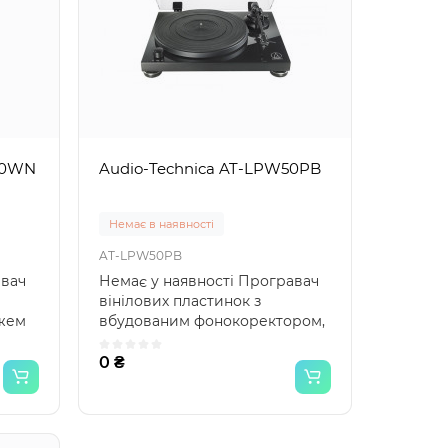
40WN
Audio-Technica AT-LPW50PB
Немає в наявності
AT-LPW50PB
авач
Немає у наявності Програвач
вінілових пластинок з
жем
вбудованим фонокоректором,
, ..
прямий тонарм 224 мм, п..
0 ₴