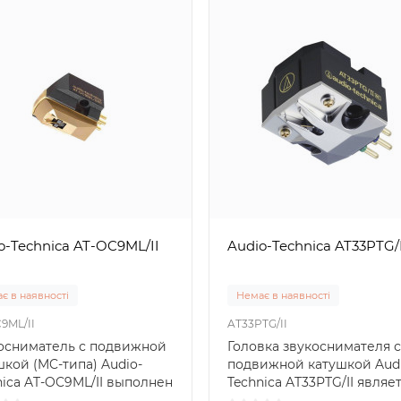
o-Technica AT-OC9ML/II
Audio-Technica AT33PTG/I
є в наявності
Немає в наявності
9ML/II
AT33PTG/II
осниматель с подвижной
Головка звукоснимателя с
шкой (MC-типа) Audio-
подвижной катушкой Aud
nica AT-OC9ML/II выполнен
Technica AT33PTG/II являе
таллическом ко..
старшей в серии AT33 ..