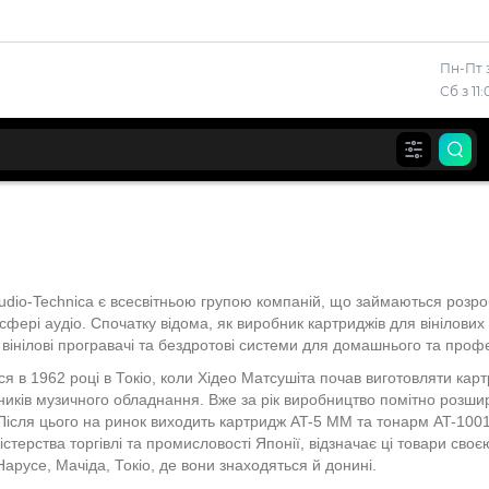
Пн-Пт з
Сб з 11
Audio-Technica є всесвітньою групою компаній, що займаються роз
сфері аудіо. Спочатку відома, як виробник картриджів для вінілових
вінілові програвачі та бездротові системи для домашнього та проф
ся в 1962 році в Токіо, коли Хідео Матсушіта почав виготовляти кар
ників музичного обладнання. Вже за рік виробництво помітно розши
ісля цього на ринок виходить картридж AT-5 MM та тонарм AT-1001.
істерства торгівлі та промисловості Японії, відзначає ці товари св
арусе, Мачіда, Токіо, де вони знаходяться й донині.