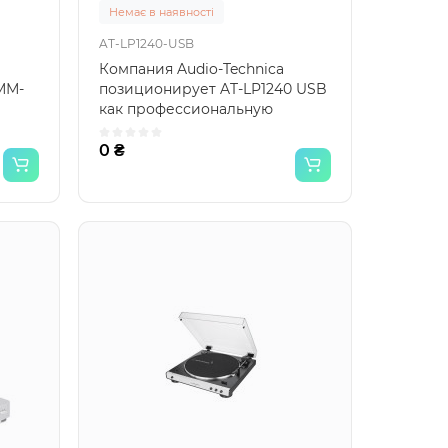
Немає в наявності
AT-LP1240-USB
Компания Audio-Technica
ММ-
позиционирует AT-LP1240 USB
как профессиональную
вертушку с прямым
приводом,..
0 ₴