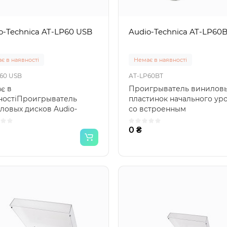
o-Technica AT-LP60 USB
Audio-Technica AT-LP60
є в наявності
Немає в наявності
60 USB
AT-LP60BT
є в
Проигрыватель винилов
ностіПроигрыватель
пластинок начального ур
ловых дисков Audio-
со встроенным
nica AT-LP60 USB имеет
фонокорректором и
остью автоматич..
поддержкой Bluet..
0 ₴