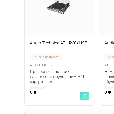
Audio-Technica AT-LP60XUSB
Audi
Немає в наявності
Нема
AT-LP60XUSB
AT-L
Програвач вінілових
Нема
пластинок з вбудованим ММ-
віні
картриджем,
вбуд
фонокорректором та USB-
фоно
виходом, пасиковий ..
карт
0 ₴
0 ₴