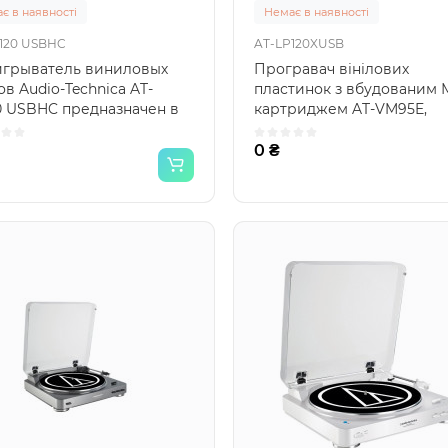
є в наявності
Немає в наявності
120 USBHC
AT-LP120XUSB
грыватель виниловых
Програвач вінілових
в Audio-Technica AT-
пластинок з вбудованим 
0 USBHC предназначен в
картриджем AT-VM95E,
ую очередь для профе..
фонокоректором і USB-
виходом, S-п..
0 ₴