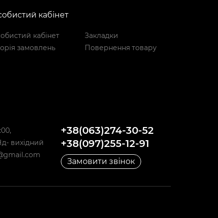
обистий кабінет
обистий кабінет
Закладки
торія замовлень
Повернення товару
+38(063)274-30-52
:00,
+38(097)255-12-91
,Нд- вихідний
@gmail.com
Замовити звінок