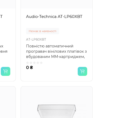
BT
Audio-Technica AT-LP60XBT
Немає в наявності
AT-LP60XBT
ых
Повністю автоматичний
овня
програвач вінілових платівок з
вбудованим ММ-картриджем,
фонокорректором, дрот..
0 ₴