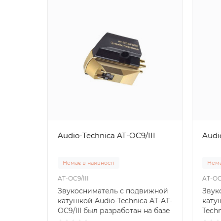
Audio-Technica AT-OC9/III
Audi
Немає в наявності
Нема
AT-OC9/III
AT-OC
Звукосниматель с подвижной
Звук
катушкой Audio-Technica AT-AT-
кату
OC9/III был разработан на базе
Tech
очень удачно..
в ме