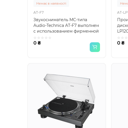
Немає в наявності
Нема
AT-F7
AT-LP
Звукосниматель MC-типа
Прои
Audio-Technica AT-F7 выполнен
диско
с использованием фирменной
LP12
двойной катушки и ос..
перв
0 ₴
0 ₴