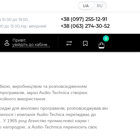
UA
RU
+38 (097) 255-12-91
 10:00 до 19:00,
+38 (063) 274-30-52
:00 до 15:00,Нд- вихідний
0
Привіт,
увійдіть до кабінету
робкою, виробництвом та розповсюдженням
 програвачів, зараз Audio-Technica створює
есійного використання.
триджі для вінілових програвачів, розповсюджував він
рилося і компанія Audio-Techica переїжджає до
 У 1965 році Агенство промислової науки і
оєю нагородою, а Audio-Technica переносить своє