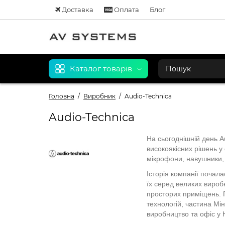
Доставка
Оплата
Блог
Каталог товарів
Головна
Виробник
Audio-Technica
Audio-Technica
На сьогоднішній день 
високоякісних рішень у 
мікрофони, навушники, 
Історія компанії почала
їх серед великих вироб
просторих приміщень. П
технологій, частина Мін
виробництво та офіс у Н