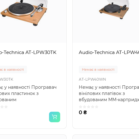
o-Technica AT-LPW30TK
Audio-Technica AT-LPW
є в наявності
Немає в наявності
PW30TK
AT-LPW40WN
є у наявності Програвач
Немає у наявності Прогр
лових пластинок з
вінілових платівок з
ованим
вбудованим ММ-картрид
корректором та ММ-
AT-VM95E, фонокоректором
риджем AT-VM9..
0 ₴