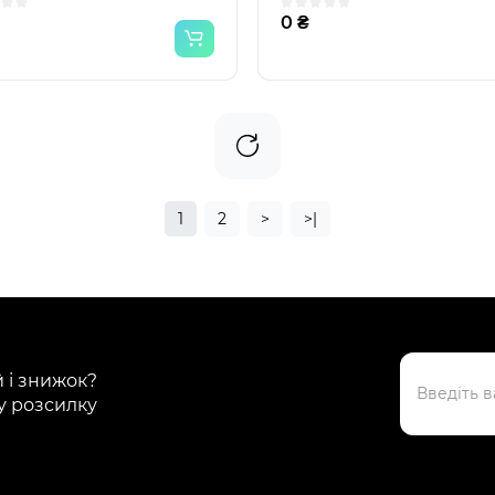
0 ₴
1
2
>
>|
й і знижок?
у розсилку