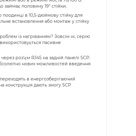
що займає половину 19" стійки.
поодинці в 10,5-дюймову стійку для
ільне встановлення або монтаж у стійку
облем із нагріванням? Зовсім ні, серію
 використовується пасивне
через роз'єм RJ45 на задній панелі SCP.
абсолютно нових можливостей введення
і переходять в енергозберігаючий
на конструкція дають змогу SCP