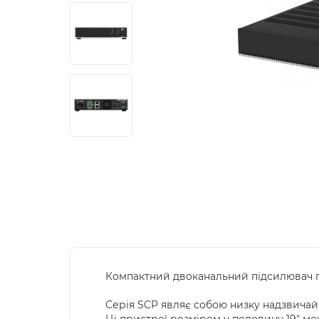
Компактний двоканальний підсилювач пот
Серія SCP являє собою низку надзвичай
Ці пристрої розміром у половину 19" м