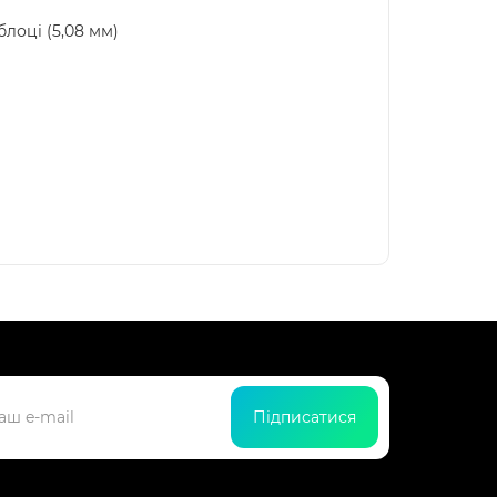
оці (5,08 мм)
Підписатися