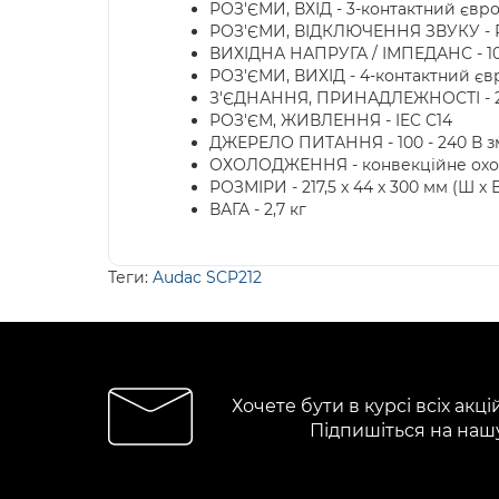
РОЗ'ЄМИ, ВХІД - 3-контактний євро
РОЗ'ЄМИ, ВІДКЛЮЧЕННЯ ЗВУКУ - Ро
ВИХІДНА НАПРУГА / ІМПЕДАНС - 100 
РОЗ'ЄМИ, ВИХІД - 4-контактний євр
З'ЄДНАННЯ, ПРИНАДЛЕЖНОСТІ - 2xR
РОЗ'ЄМ, ЖИВЛЕННЯ - IEC C14
ДЖЕРЕЛО ПИТАННЯ - 100 - 240 В зм
ОХОЛОДЖЕННЯ - конвекційне ох
РОЗМІРИ - 217,5 x 44 x 300 мм (Ш x В
ВАГА - 2,7 кг
Теги:
Audac SCP212
Хочете бути в курсі всіх акці
Підпишіться на наш