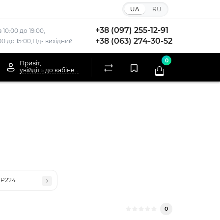
UA
RU
+38 (097) 255-12-91
 10:00 до 19:00,
+38 (063) 274-30-52
:00 до 15:00,Нд- вихідний
0
Привіт,
увійдіть до кабінету
CP224
0