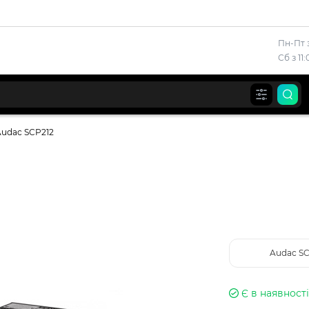
Пн-Пт з
Сб з 11
Audac SCP212
Audac S
Є в наявності