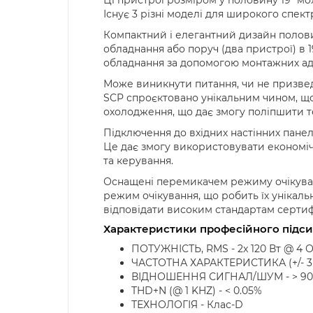
Існує 3 різні моделі для широкого спект
Компактний і елегантний дизайн полови
обладнання або поруч (два пристрої) в 
обладнання за допомогою монтажних ада
Може виникнути питання, чи не призведе
SCP спроєктовано унікальним чином, щ
охолодження, що дає змогу поліпшити т
Підключення до вхідних настінних панел
Це дає змогу використовувати економі
та керування.
Оснащені перемикачем режиму очікуванн
режим очікування, що робить їх унікаль
відповідати високим стандартам сертифі
Характеристики професійного підси
ПОТУЖНІСТЬ, RMS - 2x 120 Вт @ 4 Ом
ЧАСТОТНА ХАРАКТЕРИСТИКА (+/- 3 ДБ
ВІДНОШЕННЯ СИГНАЛ/ШУМ - > 90
THD+N (@ 1 KHZ) - < 0.05%
ТЕХНОЛОГІЯ - Клас-D