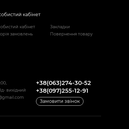
обистий кабінет
обистий кабінет
Закладки
торія замовлень
Повернення товару
+38(063)274-30-52
:00,
+38(097)255-12-91
,Нд- вихідний
@gmail.com
Замовити звінок