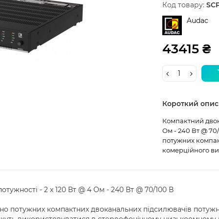
Код товару:
SCP
Audac
43415 ₴
Короткий опис
Компактний двока
Ом - 240 Вт @ 70
потужних компак
комерційного вик
ужності - 2 x 120 Вт @ 4 Ом - 240 Вт @ 70/100 В
но потужних компактних двоканальних підсилювачів потужн
ожуть використовуватися в стереофонічному низькоомному р