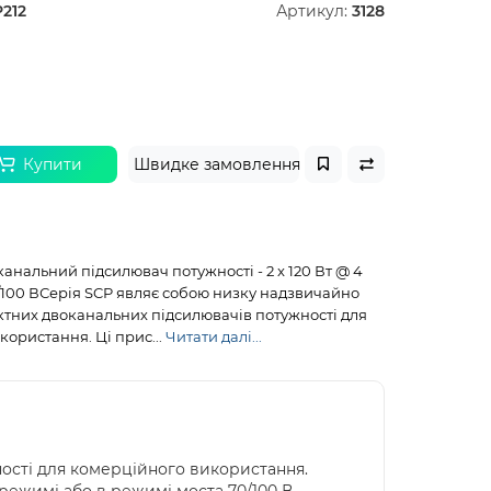
212
Артикул:
3128
Купити
Швидке замовлення
нальний підсилювач потужності - 2 x 120 Вт @ 4
/100 ВСерія SCP являє собою низку надзвичайно
тних двоканальних підсилювачів потужності для
ористання. Ці прис...
Читати далі...
ості для комерційного використання.
ежимі або в режимі моста 70/100 В.