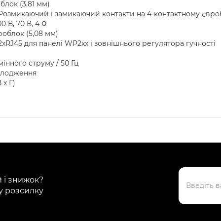
блок (3,81 мм)
змикаючий і замикаючий контакти на 4-контактному євробл
В, 70 В, 4 Ω
облок (5,08 мм)
J45 для панелі WP2xx і зовнішнього регулятора гучності
інного струму / 50 Гц
олодження
 x Г)
й і знижок?
у розсилку