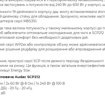
ра застосувань з потужністю від 240 Вт до 600 Вт у корпусі, 
нного 19-дюймового корпусу дає змогу встановлювати його 
19-дюймову стійку для обладнання. Зрозуміло, можливе наст
птерів серії MBS310.
 така велика потужність у такому маленькому корпусі до пр
об забезпечити оптимальне охолодження, для чого в SCP212
епловий комфорт без необхідності додаткових дій.
ей серії WP2xx або контролерів об'єму може здійснюватися 
чне рішення plug&play для розширення або впровадження 
я, пристрої серії SCP після деякого періоду бездіяльност
ними на ринку. Ця функція, а також загальна енергоефектив
кації Energy Star.
лювача Audac SCP212
 / 2x 60 Вт @ 8 Ом / 1x 240 Вт @ 100 В
) - 20 Гц - 20 кГц
 дБ