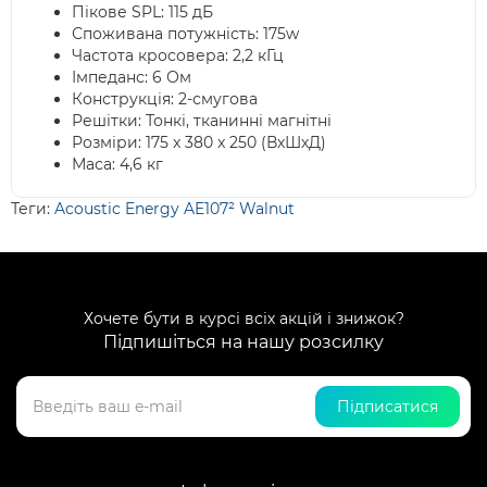
Пікове SPL: 115 дБ
Споживана потужність: 175w
Частота кросовера: 2,2 кГц
Імпеданс: 6 Ом
Конструкція: 2-смугова
Решітки: Тонкі, тканинні магнітні
Розміри: 175 x 380 x 250 (ВхШхД)
Маса: 4,6 кг
Теги:
Acoustic Energy AE107² Walnut
Хочете бути в курсі всіх акцій і знижок?
Підпишіться на нашу розсилку
Підписатися