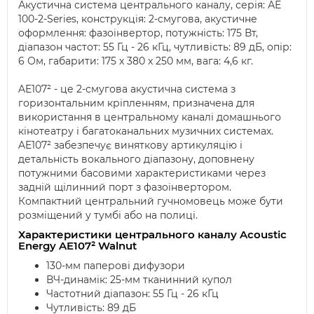
Акустична система центрального каналу, серія: АЕ
100-2-Series, конструкція: 2-смугова, акустичне
оформлення: фазоінвертор, потужність: 175 Вт,
діапазон частот: 55 Гц - 26 кГц, чутливість: 89 дБ, опір:
6 Ом, габарити: 175 x 380 x 250 мм, вага: 4,6 кг.
AE107² - це 2-смугова акустична система з
горизонтальним кріпленням, призначена для
використання в центральному каналі домашнього
кінотеатру і багатоканальних музичних системах.
AE107² забезпечує виняткову артикуляцію і
детальність вокального діапазону, доповнену
потужними басовими характеристиками через
задній щілинний порт з фазоінвертором.
Компактний центральний гучномовець може бути
розміщений у тумбі або на полиці.
Характеристики центрального каналу Acoustic
Energy AE107²
Walnut
130-мм паперові дифузори
ВЧ-динамік: 25-мм тканинний купол
Частотний діапазон: 55 Гц - 26 кГц
Чутливість: 89 дБ