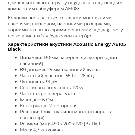
домашнього кінотеатру... у поєднанні з відповідним
компактним сабвуфером AE108².
Колонки постачаються із задніми монтажними
панелями, шаблоном, настінними розпірками,
чорними та світло-сірими решітками, що дає змогу
легко вписати їх у будь-який інтер'єр.
Характеристики акустики Acoustic Energy AE105
Black
Динаміки: 130-мм паперові дифузори (один
пасивний)
ВЧ-динамік: 25-мм тканинний купол
Частотний діапазон: 55 Гц - 26 кГц
Чутливість: 91 дБ
Споживана потужність: 120w
Частота кросовера: 3 кГц
Імпеданс: 6 Ом
Конструкція: 2-х стороння
Решітки: Тонкі, тканинні магнітні (чорні та
світло-сірі)
Розміри (мм): 450 x 200 x 120 (ВхШхД)
Маса: 4,7 кг (кожна)