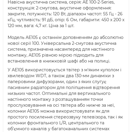
Навісна акустична система, серія: АЕ 100-2-Series,
конструкція: 2-смугова, акустичне оформлення:
закрите, потужність: 120 Вт, діапазон частот: 55 Гц - 26
кГц, чутливість: 91 дБ, опір: 6 Ом, габарити: 450 x 200 x
120 мм, вага: 4,7 кг. Ціна за 1 шт.
Модель AE105 є останнім доповненням до абсолютно
нової серії 100. Універсальна 2-смугова акустична
система, призначена насамперед для настінного
монтажу, AE105 рівною мірою підходить для
встановлення в книжковій шафі або на полиці.
У AE105 використовується твітер з м'яким куполом і
хвилеводом WDT, а також два 130-мм динаміки з
паперовими дифузорами, один з яких слугує
пасивним радіатором для поліпшення відтворення
низьких частот. Оптимальні для вертикального
настінного монтажу з розташуванням точки
прослуховування на осі твітера або нижче за неї,
колонки AE105 можна використовувати як для
простого посилення стереозвуку телевізора, так і як
колонки фронтального L/R, центрального та
об'ємного каналів у багатоканальних системах