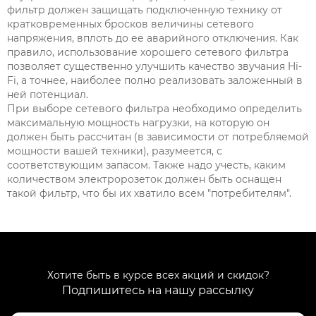
фильтр должен защищать подключенную технику от
кратковременных бросков величины сетевого
напряжения, вплоть до ее аварийного отключения. Как
правило, использование хорошего сетевого фильтра
позволяет существенно улучшить качество звучания Hi-
Fi, а точнее, наиболее полно реализовать заложенный в
ней потенциал.
При выборе сетевого фильтра необходимо определить
максимальную мощность нагрузки, на которую он
должен быть рассчитан (в зависимости от потребляемой
мощности вашей техники), разумеется, с
соответствующим запасом. Также надо учесть, каким
количеством электророзеток должен быть оснащен
такой фильтр, что бы их хватило всем "потребителям".
Хотите быть в курсе всех акций и скидок?
Подпишитесь на нашу рассылку