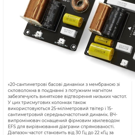
«20-сантиметрові басові динаміки з мембраною зі
скловолокна в поєднанні з потужним магнітом
забезпечують виняткове відтворення низьких частот.
У цих трисмугових колонках також
використовуються 25-міліметровий твітер і 15-
сантиметровий середньочастотний динамік. ВЧ-
випромінювач оснащений фірмовим хвилеводом
EFS для вирівнювання діаграми спрямованості.
Діапазон частот становить від 30 Гц до 22 кГц за