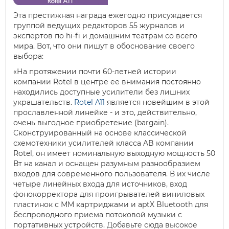
Эта престижная награда ежегодно присуждается
группой ведущих редакторов 55 журналов и
экспертов по hi-fi и домашним театрам со всего
мира. Вот, что они пишут в обоснование своего
выбора:
«На протяжении почти 60-летней истории
компании Rotel в центре ее внимания постоянно
находились доступные усилители без лишних
украшательств.
Rotel A11
является новейшим в этой
прославленной линейке - и это, действительно,
очень выгодное приобретение (bargain).
Сконструированный на основе классической
схемотехники усилителей класса AB компании
Rotel, он имеет номинальную выходную мощность 50
Вт на канал и оснащен разумным разнообразием
входов для современного пользователя. В их числе
четыре линейных входа для источников, вход
фонокорректора для проигрывателей виниловых
пластинок с ММ картриджами и aptX Bluetooth для
беспроводного приема потоковой музыки с
портативных устройств. Добавьте сюда высокое